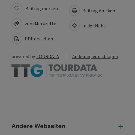
Beitrag merken
Beitrag drucken
zum Merkzettel
In der Nähe
PDF erstellen
powered by
TOURDATA
Änderung vorschlagen
Andere Webseiten
And