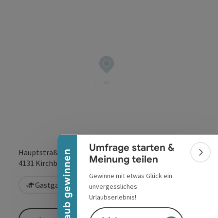
Banner einklappen
Umfrage starten &
Hauptstraße 9
Urlaub gewinnen
Bann
Meinung teilen
in Google Maps
in Apple 
4131
Kirchberg ob der Donau
Gewinne mit etwas Glück ein
Gastgarten / Terrasse
unvergessliches
Urlaubserlebnis!