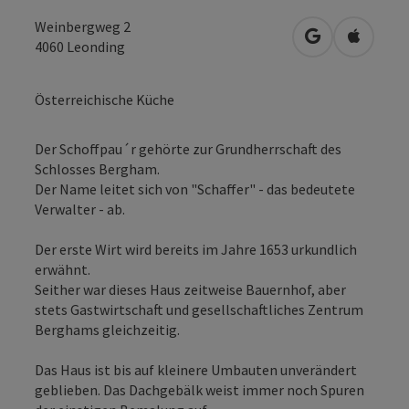
Weinbergweg 2
in Google Map
in Apple
4060
Leonding
Österreichische Küche
Der Schoffpau´r gehörte zur Grundherrschaft des
Schlosses Bergham.
Der Name leitet sich von "Schaffer" - das bedeutete
Verwalter - ab.
Der erste Wirt wird bereits im Jahre 1653 urkundlich
erwähnt.
Seither war dieses Haus zeitweise Bauernhof, aber
stets Gastwirtschaft und gesellschaftliches Zentrum
Berghams gleichzeitig.
Das Haus ist bis auf kleinere Umbauten unverändert
geblieben. Das Dachgebälk weist immer noch Spuren