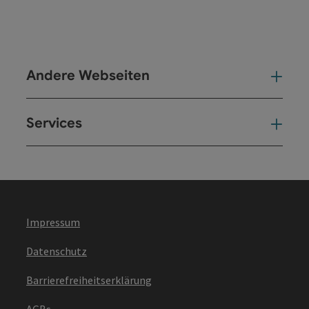
Andere Webseiten
And
Services
Ser
Impressum
Datenschutz
Barrierefreiheitserklärung
AGBs