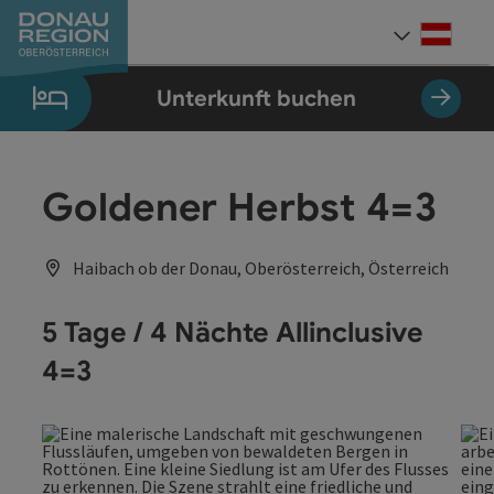
Accesskey
Accesskey
Accesskey
Accesskey
Accesskey
Accesskey
Zum Inhalt
Zur Navigation
Zum Seitenanfang
Zur Kontaktseite
Zum Impressum
Zur Startseite
[0]
[7]
[1]
[5]
[3]
[2]
Deut
Sprach
Unterkunft buchen
Goldener Herbst 4=3
Haibach ob der Donau, Oberösterreich, Österreich
5 Tage / 4 Nächte Allinclusive
4=3