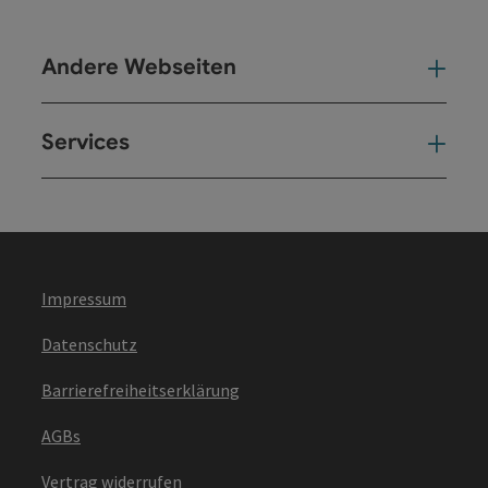
Andere Webseiten
And
Services
Ser
Impressum
Datenschutz
Barrierefreiheitserklärung
AGBs
Vertrag widerrufen