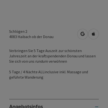
Schlögen 2
in Google Map
in Apple
4083
Haibach ob der Donau
Verbringen Sie 5 Tage Auszeit zur schönsten
Jahreszeit an der kraftspendenden Donau und lassen
Sie sich von uns rundum verwöhnen
5 Tage / 4 Nächte ALLinclusive inkl. Massage und
geführte Wanderung
Angebotsinfos