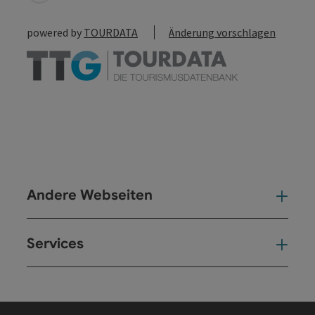
powered by
TOURDATA
Änderung vorschlagen
Andere Webseiten
And
Services
Ser