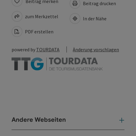
Beitrag merken
Beitrag drucken
zum Merkzettel
In der Nähe
PDF erstellen
powered by
TOURDATA
Änderung vorschlagen
Andere Webseiten
And