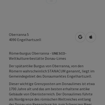
Oberranna 5
in Google Map
in Apple
4090
Engelhartszell
Römerburgus Oberranna -
UNESCO
-
Weltkulturerbestätte Donau-Limes
Der spätantike Burgus von Oberranna, von den
Römern wahrscheinlich STANACUM genannt, liegt im
Gemeindegebiet des Donaumarktes Engelhartszell.
Dieser wichtige Grenzposten am Donaulimes ist etwa
1700 Jahre alt und das am besten erhaltene antike
Gebäude von Oberösterreich. Der Donaulimes führte
als Nordgrenze des römischen Weltreiches entlang
der Donau von Regensburg bis zum Schwarzen Meer