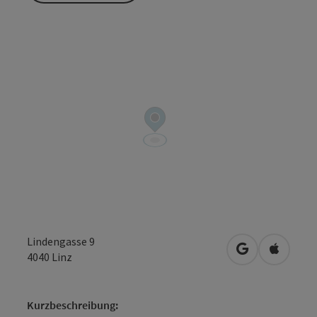
Lindengasse 9
in Google Map
in Apple
4040
Linz
Kurzbeschreibung: