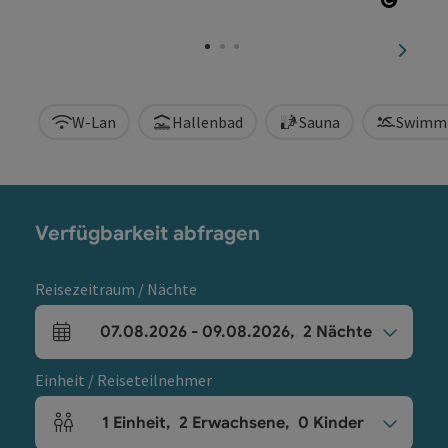
Copyri
nächst
W-Lan
Hallenbad
Sauna
Swimm
Verfügbarkeit abfragen
Reisezeitraum / Nächte
07.08.2026
-
09.08.2026
,
2
Nächte
An- und Abreisefelder
Einheit / Reiseteilnehmer
1
Einheit
,
2
Erwachsene
,
0
Kinder
Einheitenanzahl und Personenfelder