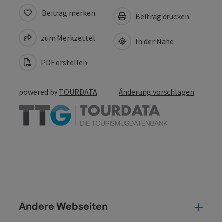
Beitrag merken
Beitrag drucken
zum Merkzettel
In der Nähe
PDF erstellen
powered by
TOURDATA
Änderung vorschlagen
Andere Webseiten
And