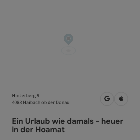
Hinterberg 9
in Google Map
in Apple
4083
Haibach ob der Donau
Ein Urlaub wie damals - heuer
in der Hoamat