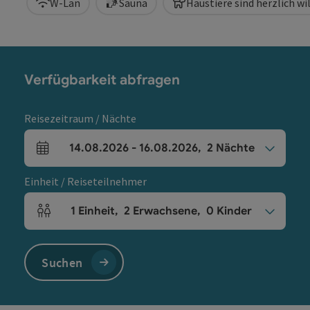
W-Lan
Sauna
Haustiere sind herzlich 
Verfügbarkeit abfragen
Reisezeitraum / Nächte
14.08.2026
-
16.08.2026
,
2
Nächte
An- und Abreisefelder
Einheit / Reiseteilnehmer
1
Einheit
,
2
Erwachsene
,
0
Kinder
Einheitenanzahl und Personenfelder
Suchen