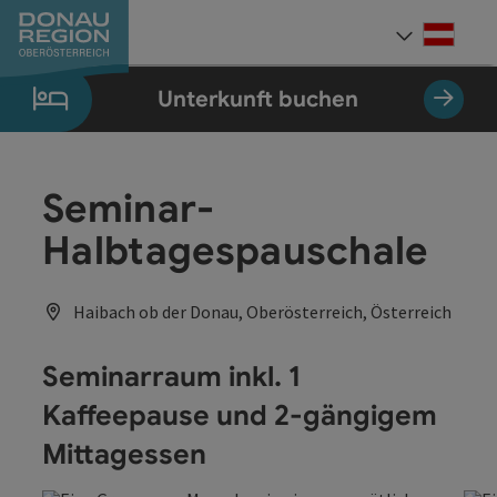
Accesskey
Accesskey
Accesskey
Accesskey
Accesskey
Accesskey
Zum Inhalt
Zur Navigation
Zum Seitenanfang
Zur Kontaktseite
Zum Impressum
Zur Startseite
[0]
[7]
[1]
[5]
[3]
[2]
Deut
Sprach
Unterkunft buchen
Seminar-
Halbtagespauschale
Haibach ob der Donau, Oberösterreich, Österreich
Seminarraum inkl. 1
Kaffeepause und 2-gängigem
Mittagessen