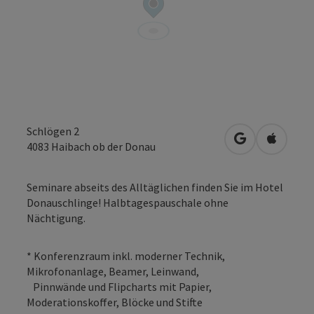
Schlögen 2
in Google Map
in Apple
4083
Haibach ob der Donau
Seminare abseits des Alltäglichen finden Sie im Hotel
Donauschlinge! Halbtagespauschale ohne
Nächtigung.
* Konferenzraum inkl. moderner Technik,
Mikrofonanlage, Beamer, Leinwand,
Pinnwände und Flipcharts mit Papier,
Moderationskoffer, Blöcke und Stifte