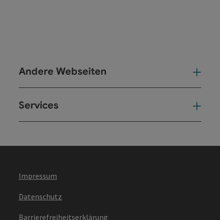
Andere Webseiten
And
Services
Ser
Impressum
Datenschutz
Barrierefreiheitserklärung