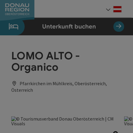
Accesskey
Accesskey
Accesskey
Accesskey
Accesskey
Accesskey
Zum Inhalt
Zur Navigation
Zum Seitenanfang
Zur Kontaktseite
Zum Impressum
Zur Startseite
[0]
[7]
[1]
[5]
[3]
[2]
Deut
Sprach
Unterkunft buchen
LOMO ALTO -
Organico
Pfarrkirchen im Mühlkreis, Oberösterreich,
Österreich