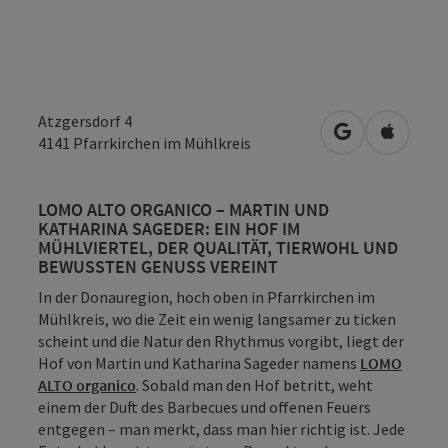
Atzgersdorf 4
in Google Map
in Apple
4141
Pfarrkirchen im Mühlkreis
LOMO ALTO ORGANICO – MARTIN UND
KATHARINA SAGEDER: EIN HOF IM
MÜHLVIERTEL, DER QUALITÄT, TIERWOHL UND
BEWUSSTEN GENUSS VEREINT
In der Donauregion, hoch oben in Pfarrkirchen im
Mühlkreis, wo die Zeit ein wenig langsamer zu ticken
scheint und die Natur den Rhythmus vorgibt, liegt der
Hof von Martin und Katharina Sageder namens
LOMO
ALTO organico
. Sobald man den Hof betritt, weht
einem der Duft des Barbecues und offenen Feuers
entgegen – man merkt, dass man hier richtig ist. Jede