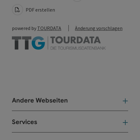
PDF erstellen
powered by
TOURDATA
Änderung vorschlagen
Andere Webseiten
And
Services
Ser