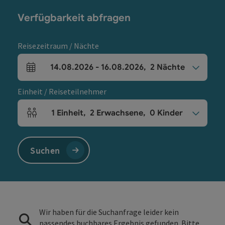
Verfügbarkeit abfragen
Reisezeitraum / Nächte
14.08.2026
-
16.08.2026
,
2
Nächte
An- und Abreisefelder
Einheit / Reiseteilnehmer
1
Einheit
,
2
Erwachsene
,
0
Kinder
Einheitenanzahl und Personenfelder
Suchen
Wir haben für die Suchanfrage leider kein
passendes buchbares Ergebnis gefunden. Bitte