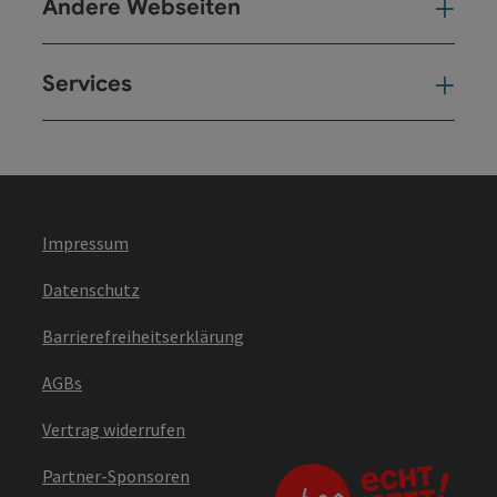
Andere Webseiten
And
Services
Ser
Impressum
Datenschutz
Barrierefreiheitserklärung
AGBs
Vertrag widerrufen
Partner-Sponsoren