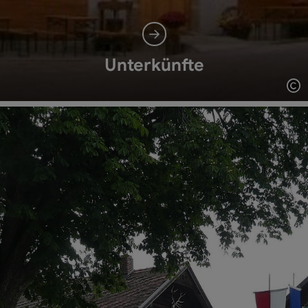
Unterkünfte
Co