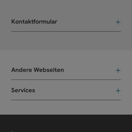
Kontaktformular
Kont
Andere Webseiten
And
Services
Ser