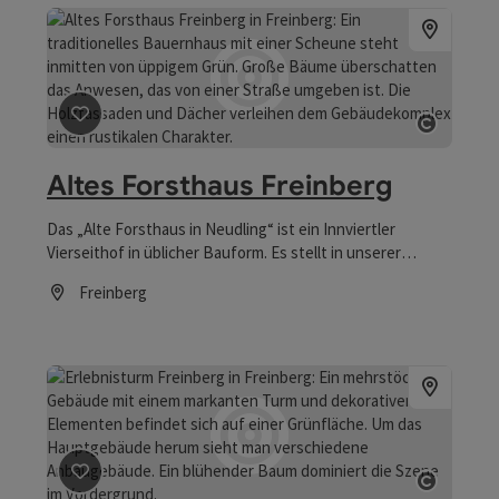
Beitrag merken
: Altes Forsthaus Freinberg
Copyrig
Altes Forsthaus Freinberg
Das „Alte Forsthaus in Neudling“ ist ein Innviertler
Vierseithof in üblicher Bauform. Es stellt in unserer
nördlichsten Gemeinde des Innviertels eine Rarität dar.
Freinberg
Öffnungszeiten
Beitrag merken
: Erlebnisturm Freinberg