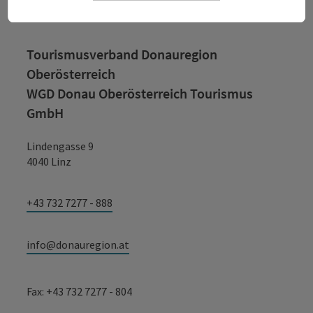
Tourismusverband Donauregion
Oberösterreich
WGD Donau Oberösterreich Tourismus
GmbH
Lindengasse 9
4040 Linz
+43 732 7277 - 888
info@donauregion.at
Fax: +43 732 7277 - 804