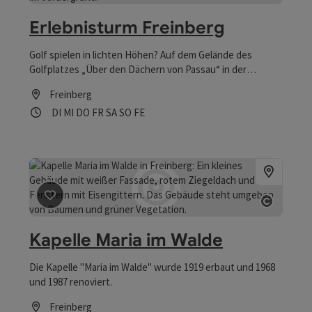
Copyrig
Erlebnisturm Freinberg
Golf spielen in lichten Höhen? Auf dem Gelände des
Golfplatzes „Über den Dächern von Passau“ in der
Gemeinde Freinberg verwandelt sich ein Futtersilo in
Freinberg
einen Erlebnisturm.
Öffnungszeiten
Dienstag geöffnet
Mittwoch geöffnet
Donnerstag geöffnet
Freitag geöffnet
Samstag geöffnet
Sonntag geöffnet
Feiertag geöffnet
DI
MI
DO
FR
SA
SO
FE
Beitrag merken
: Kapelle Maria im Walde
Copyrig
Kapelle Maria im Walde
Die Kapelle "Maria im Walde" wurde 1919 erbaut und 1968
und 1987 renoviert.
Freinberg