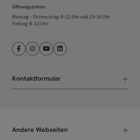
Öffnungszeiten:
Montag – Donnerstag: 8–12 Uhr und 13–16 Uhr
Freitag: 8–13 Uhr
Facebook
Instagram
YouTube
LinkedIn
Kontaktformular
Kont
Andere Webseiten
And