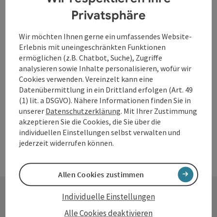
Ruine Königstein
Privatsphäre
Burg Königstein - im Volksmund "Ecker G`Schlössl"
Wir möchten Ihnen gerne ein umfassendes Website-
genannt.
Erlebnis mit uneingeschränkten Funktionen
ermöglichen (z.B. Chatbot, Suche), Zugriffe
Freinberg
analysieren sowie Inhalte personalisieren, wofür wir
Öffnungszeiten
Montag geöffnet
Dienstag geöffnet
Mittwoch geöffnet
Donnerstag geöffnet
Freitag geöffnet
Samstag geöffnet
Sonntag geöffnet
Feiertag geöffnet
MO
DI
MI
DO
FR
SA
SO
FE
Cookies verwenden. Vereinzelt kann eine
Datenübermittlung in ein Drittland erfolgen (Art. 49
(1) lit. a DSGVO). Nähere Informationen finden Sie in
unserer
Datenschutzerklärung
. Mit Ihrer Zustimmung
akzeptieren Sie die Cookies, die Sie über die
individuellen Einstellungen selbst verwalten und
jederzeit widerrufen können.
Allen Cookies zustimmen
Individuelle Einstellungen
Kontakt
Alle Cookies deaktivieren