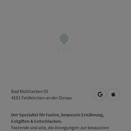
Bad Mühllacken 55
in Google Map
in Apple
4101
Feldkirchen an der Donau
Der Spezialist für Fasten, bewusste Ernährung,
Entgiften & Entschlacken.
Fastende und alle, die Anregungen zur bewussten