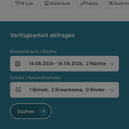
W-Lan
Hallenbad
Sauna
Swimm
Verfügbarkeit abfragen
Reisezeitraum / Nächte
14.08.2026
-
16.08.2026
,
2
Nächte
An- und Abreisefelder
Einheit / Reiseteilnehmer
1
Einheit
,
2
Erwachsene
,
0
Kinder
Einheitenanzahl und Personenfelder
Suchen