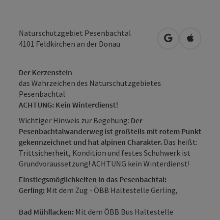
Naturschutzgebiet Pesenbachtal
in Google Map
in Apple
4101
Feldkirchen an der Donau
Der Kerzenstein
das Wahrzeichen des Naturschutzgebietes
Pesenbachtal
ACHTUNG: Kein Winterdienst!
Wichtiger Hinweis zur Begehung:
Der
Pesenbachtalwanderweg ist großteils mit rotem Punkt
gekennzeichnet und
hat alpinen Charakter.
Das heißt:
Trittsicherheit, Kondition und festes Schuhwerk ist
Grundvoraussetzung! ACHTUNG kein Winterdienst!
Einstiegsmöglichkeiten in das Pesenbachtal:
Gerling:
Mit dem Zug - ÖBB Haltestelle Gerling,
Bad Mühllacken:
Mit dem ÖBB Bus Haltestelle