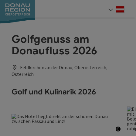
Accesskey
Accesskey
Accesskey
Accesskey
Accesskey
Accesskey
Zum Inhalt
Zur Navigation
Zum Seitenanfang
Zur Kontaktseite
Zum Impressum
Zur Startseite
[0]
[7]
[1]
[5]
[3]
[2]
Deut
Sprach
Golfgenuss am
Donaufluss 2026
Feldkirchen an der Donau, Oberösterreich,
Österreich
Golf und Kulinarik 2026