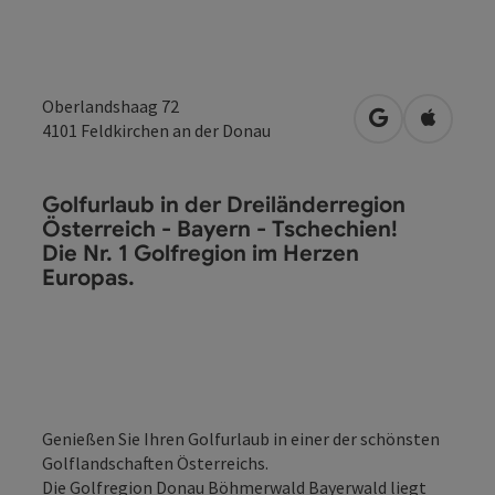
Oberlandshaag 72
in Google Map
in Apple
4101
Feldkirchen an der Donau
Golfurlaub in der Dreiländerregion
Österreich - Bayern - Tschechien!
Die Nr. 1 Golfregion im Herzen
Europas.
Genießen Sie Ihren Golfurlaub in einer der schönsten
Golflandschaften Österreichs.
Die Golfregion Donau Böhmerwald Bayerwald liegt