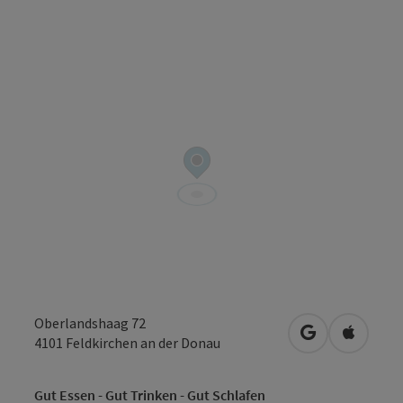
Oberlandshaag 72
in Google Map
in Apple
4101
Feldkirchen an der Donau
Gut Essen - Gut Trinken - Gut Schlafen