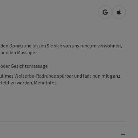
in Google Map
in Apple
enden Donau und lassen Sie sich von uns rundum verwöhnen,
ltuenden Massage.
g oder Gesichtsmassage
limes Welterbe-Radrunde spürbar und lädt nun mit ganz
lebt zu werden. Mehr Infos