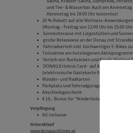
Sauna, Kräuter-Sauna, Dampfbad, Infrarot
und Tee- & Wasserbar. Auch am Anreisetag 
Abreisetag bis 18:00 Uhr kostenlos!
20 % Rabatt auf alle Wellness-Anwendunge
(Montag - Freitag von 12:00 Uhr bis 15:00 Uhr
Sonnenterasse mit Liegestühlen und Sonne
große Relaxwiese an der Donau mit Strand
Fahrradverleih inkl. hochwertiger E-Bikes z
Teilnahme am hoteleigenen Aktivprogram
Verleih von Rucksäcken und Nordic Walking 
DONAU.Erlebnis Card
- auf Anfrage an der R
(elektronische Gästekarte für die Donauregi
Wander- und Radkarten
Parkplatz und Fahrradgarage
Abschiedsgeschenk
€ 10,- Bonus für "Wiederholungs-Genießer"
Verpflegung
All Inclusive
Reiseablauf
www.donauschlinge.at