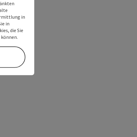
ränkten
alte
rmittlung in
ie in
ies, die Sie
n können.