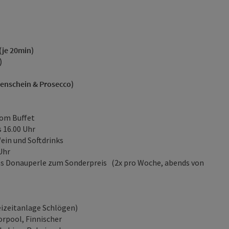
(je 20min)
)
rzenschein & Prosecco)
vom Buffet
 16.00 Uhr
ein und Softdrinks
Uhr
Glas Donauperle zum Sonderpreis (2x pro Woche, abends von
eizeitanlage Schlögen)
rpool, Finnischer