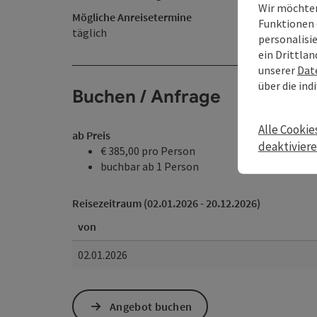
Wir möchten
Mögliche Anreisetermine
Funktionen 
täglich
personalisi
ein Drittlan
unserer
Dat
über die ind
Buchen / Anfrage
Alle Cookie
ab Preis
deaktivier
€ 385,00 pro Person
buchbar ab 1 Person
Reisezeitraum (02.01.2026 - 20.12.2026)
von
02.01.2026
Angebot buchen