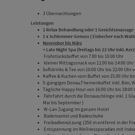
3 Übernachtungen
Leistungen
1 Relax Behandlung oder 1 Gesichtsmassage 
1 x Schlemmer-Genuss ( Eisbecher nach Wahl
November bis März
+ Late Night Spa (freitags bis 22 Uhr inkl. Ke
Frühstücksbuffet von 7.00 bis 10.00 Uhr
kleiner Mittagssnack von 12.00 bis 14.00 Uhr
Softdrinks & Tee von 10:00 Uhr bis 22:00 Uhr 
Kaffee & Kuchen vom Buffet von 15.00 Uhr bis
5-gängiges Donau.Themenbuffet inkl. Bier, W
Tägliche Happy Hour von 16:00 Uhr bis 18:00 
Fährfahrt durch die Donauschlinge inkl. 1 
Mai bis September )
W-Lan Zugang im ganzen Hotel
Bademantel und Badeschuhe
Freibadbenützung (250 m entfernt in der Fr
Entspannung im Wellnessparadies mit Indoo