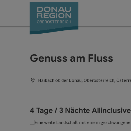
Accesskey
Accesskey
Accesskey
Accesskey
Accesskey
Accesskey
Zum Inhalt
Zur Navigation
Zum Seitenanfang
Zur Kontaktseite
Zum Impressum
Zur Startseite
[0]
[7]
[1]
[5]
[3]
[2]
Genuss am Fluss
Haibach ob der Donau, Oberösterreich, Österr
4 Tage / 3 Nächte Allinclusi