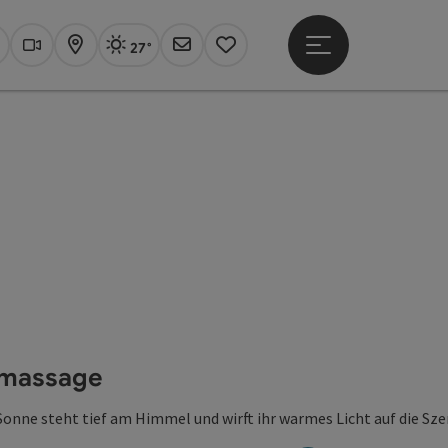
27°
Hauptmenü öffne
Aktuelles Wetter
Linz, sonnig
uchen
Webcams
Karte
Newsletter
Merkzettel
tsmassage