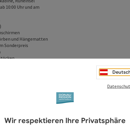
kabine, Ruheinsel
ab 10:00 Uhr und am
n
)
nschirmen
körben und Hängematten
um Sonderpreis
m
Stöcken
ezeption
on OÖ mit vielen attraktiven Angeboten)
Deutsc
Datenschut
Wir respektieren Ihre Privatsphäre