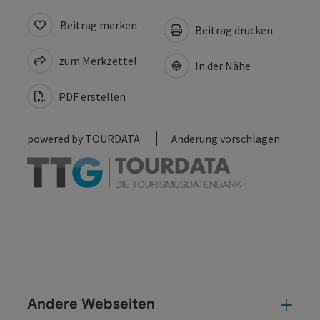
Beitrag merken
Beitrag drucken
zum Merkzettel
In der Nähe
PDF erstellen
powered by
TOURDATA
Änderung vorschlagen
Andere Webseiten
And