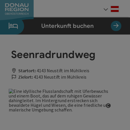
Accesskey
Accesskey
Accesskey
Accesskey
Accesskey
Accesskey
Zum Inhalt
Zur Navigation
Zum Seitenanfang
Zur Kontaktseite
Zum Impressum
Zur Startseite
[0]
[7]
[1]
[5]
[3]
[2]
Deut
Sprach
Unterkunft buchen
Seenradrundweg
Startort:
4143 Neustift im Mühlkreis
Zielort:
4143 Neustift im Mühlkreis
Copyrigh