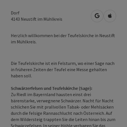
Dorf
in Google Map
in Apple
4143
Neustift im Mühlkreis
Herzlich willkommen bei der Teufelskirche in Neustift
im Mühlkreis.
Die Teufelskirche ist ein Felsturm, wo einer Sage nach
in früheren Zeiten der Teufel eine Messe gehalten
haben soll.
Schwärzerfelsen und Teufelskirche (Sage):
Zu Riedl im Bayernland hausten einst drei
bärenstarke, verwegnene Schwärzer. Nacht für Nacht
schlichen Sie mit prallvollen Tabak- oder Mehlsäcken
durch die felsige Rannaschlucht nach Österreich. Auf
dem Wildersteig trappten Sie die Leiten hinan bis zum
Schwärzefelsen. In seiner Höhle verbagen Sie das