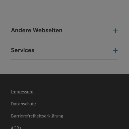
Andere Webseiten
And
Services
Ser
Impressum
Datenschutz
Barrierefreiheitserklärung
AGBs