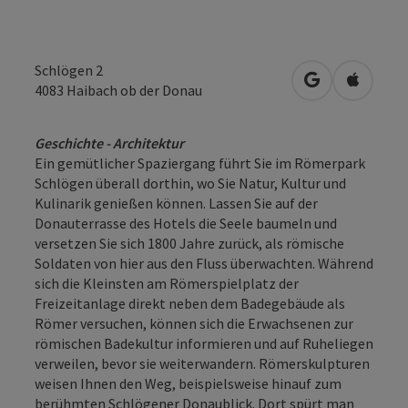
Schlögen 2
in Google Map
in Apple
4083
Haibach ob der Donau
Geschichte - Architektur
Ein gemütlicher Spaziergang führt Sie im Römerpark
Schlögen überall dorthin, wo Sie Natur, Kultur und
Kulinarik genießen können. Lassen Sie auf der
Donauterrasse des Hotels die Seele baumeln und
versetzen Sie sich 1800 Jahre zurück, als römische
Soldaten von hier aus den Fluss überwachten. Während
sich die Kleinsten am Römerspielplatz der
Freizeitanlage direkt neben dem Badegebäude als
Römer versuchen, können sich die Erwachsenen zur
römischen Badekultur informieren und auf Ruheliegen
verweilen, bevor sie weiterwandern. Römerskulpturen
weisen Ihnen den Weg, beispielsweise hinauf zum
berühmten Schlögener Donaublick. Dort spürt man