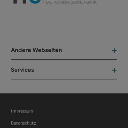
Andere Webseiten
And
Services
Ser
Impressum
Datenschutz