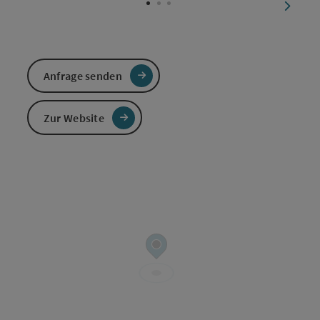
nächst
Anfrage senden
Zur Website