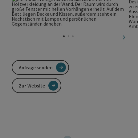
nächst
Anfrage senden
Zur Website