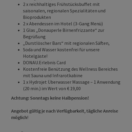
2 x reichhaltiges Frühstücksbuffet mit
saisonalen, regionalen Spezialitäten und
Bioprodukten
2 x Abendessen im Hotel (3-Gang Menü)
1 Glas „Donauperle Birnenfrizzante“ zur
Begrüßung
„Durstlöscher Bars“ mit regionalen Säften,
Soda und Wasser kostenfrei für unsere
Hotelgäste!
DONAU.Erlebnis Card
Kostenfreie Benützung des Wellness Bereiches
mit Sauna und Infrarotkabine
1 x Hydrojet Überwasser Massage – 1 Anwendung
(20 min.) im Wert von € 19,00
Achtung: Sonntags keine Halbpension!
Angebot gültig je nach Verfügbarkeit, tägliche Anreise
möglich
!