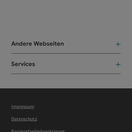
Andere Webseiten
And
Services
Ser
Impressum
Datenschutz
Barrierefreiheitserklärung