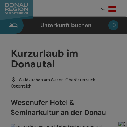
Accesskey
Accesskey
Accesskey
Accesskey
Accesskey
Accesskey
Zum Inhalt
Zur Navigation
Zum Seitenanfang
Zur Kontaktseite
Zum Impressum
Zur Startseite
[0]
[7]
[1]
[5]
[3]
[2]
Deut
Sprach
Unterkunft buchen
Kurzurlaub im
Donautal
Waldkirchen am Wesen, Oberösterreich,
Österreich
Wesenufer Hotel &
Seminarkultur an der Donau