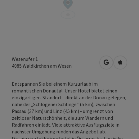
Wesenufer 1
in Google Map
in Apple
4085
Waldkirchen am Wesen
Entspannen Sie bei einem Kurzurlaub im
romantischen Donautal. Unser Hotel bietet einen
einzigartigen. Standort - direkt an der Donau gelegen,
nahe der „Schlögener Schlinge“ (5 km), zwischen
Passau (37 km) und Linz (45 km) - umgrenzt von
zeitloser Naturschönheit, die zum Wandern und
Radfahren einlädt. Viele attraktive Ausflugsziele in
nächster Umgebung runden das Angebot ab.
Das einzige Inklusionshotel in Österreich ist zu jeder