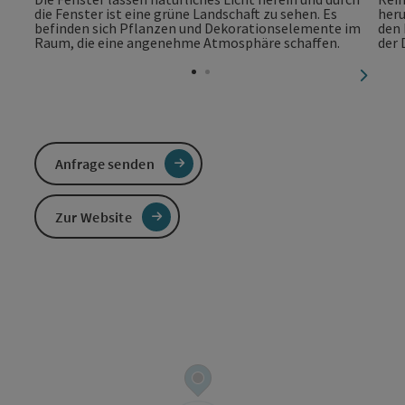
nächst
Anfrage senden
Zur Website