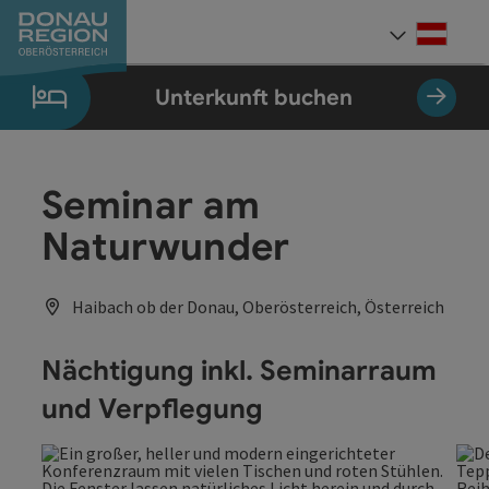
Accesskey
Accesskey
Accesskey
Accesskey
Accesskey
Accesskey
Zum Inhalt
Zur Navigation
Zum Seitenanfang
Zur Kontaktseite
Zum Impressum
Zur Startseite
[0]
[7]
[1]
[5]
[3]
[2]
Deut
Sprach
Unterkunft buchen
Seminar am
Naturwunder
Haibach ob der Donau, Oberösterreich, Österreich
Nächtigung inkl. Seminarraum
und Verpflegung