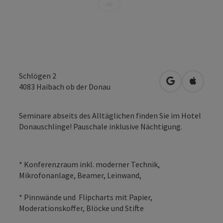
Schlögen 2
in Google Map
in Apple
4083
Haibach ob der Donau
Seminare abseits des Alltäglichen finden Sie im Hotel
Donauschlinge! Pauschale inklusive Nächtigung.
* Konferenzraum inkl. moderner Technik,
Mikrofonanlage, Beamer, Leinwand,
* Pinnwände und Flipcharts mit Papier,
Moderationskoffer, Blöcke und Stifte