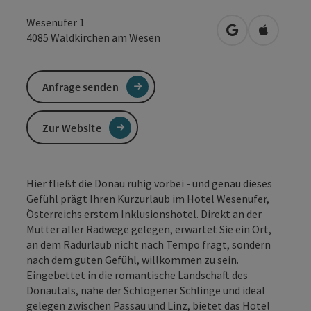
Wesenufer 1
in Google Maps
in Apple 
4085
Waldkirchen am Wesen
Anfrage senden
Zur Website
Hier fließt die Donau ruhig vorbei - und genau dieses
Gefühl prägt Ihren Kurzurlaub im Hotel Wesenufer,
Österreichs erstem Inklusionshotel. Direkt an der
Mutter aller Radwege gelegen, erwartet Sie ein Ort,
an dem Radurlaub nicht nach Tempo fragt, sondern
nach dem guten Gefühl, willkommen zu sein.
Eingebettet in die romantische Landschaft des
Donautals, nahe der Schlögener Schlinge und ideal
gelegen zwischen Passau und Linz, bietet das Hotel