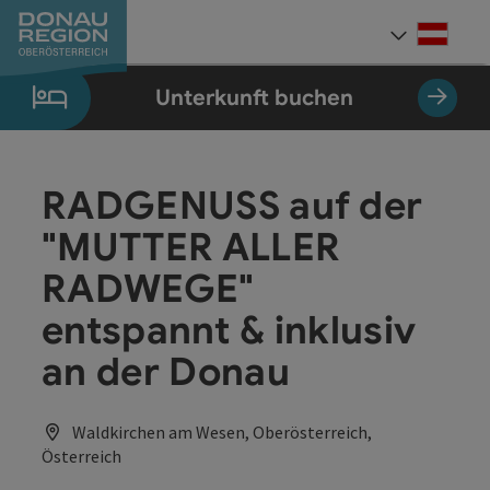
Accesskey
Accesskey
Accesskey
Accesskey
Accesskey
Accesskey
Zum Inhalt
Zur Navigation
Zum Seitenanfang
Zur Kontaktseite
Zum Impressum
Zur Startseite
[0]
[7]
[1]
[5]
[3]
[2]
Deut
Sprach
Unterkunft buchen
RADGENUSS auf der
"MUTTER ALLER
RADWEGE"
entspannt & inklusiv
an der Donau
Waldkirchen am Wesen, Oberösterreich,
Österreich