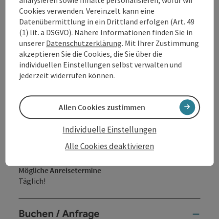
analysieren sowie Inhalte personalisieren, wofür wir
Cookies verwenden. Vereinzelt kann eine
Datenübermittlung in ein Drittland erfolgen (Art. 49
(1) lit. a DSGVO). Nähere Informationen finden Sie in
unserer
Datenschutzerklärung
. Mit Ihrer Zustimmung
akzeptieren Sie die Cookies, die Sie über die
Verpflegung
individuellen Einstellungen selbst verwalten und
Halbpension
jederzeit widerrufen können.
Reiseablauf
Individuell gestaltbar!
Allen Cookies zustimmen
Check in: ab 15:00 Uhr
Check out: bis 10:00 Uhr
Individuelle Einstellungen
Alle Cookies deaktivieren
Mögliche Anreisetermine
Täglich!
Buchen / Anfrage