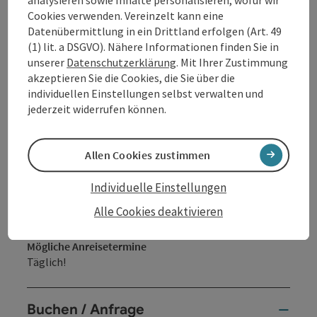
analysieren sowie Inhalte personalisieren, wofür wir
Cookies verwenden. Vereinzelt kann eine
Datenübermittlung in ein Drittland erfolgen (Art. 49
(1) lit. a DSGVO). Nähere Informationen finden Sie in
unserer
Datenschutzerklärung
. Mit Ihrer Zustimmung
akzeptieren Sie die Cookies, die Sie über die
Verpflegung
individuellen Einstellungen selbst verwalten und
Halbpension
jederzeit widerrufen können.
Reiseablauf
Individuell gestaltbar!
Allen Cookies zustimmen
Check in: ab 15:00 Uhr
Check out: bis 10:00 Uhr
Individuelle Einstellungen
Alle Cookies deaktivieren
Mögliche Anreisetermine
Täglich!
Buchen / Anfrage