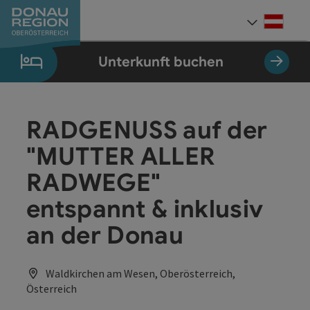
Accesskey
Accesskey
Accesskey
Accesskey
Accesskey
Accesskey
Zum Inhalt
Zur Navigation
Zum Seitenanfang
Zur Kontaktseite
Zum Impressum
Zur Startseite
[0]
[7]
[1]
[5]
[3]
[2]
Deut
Sprach
Unterkunft buchen
RADGENUSS auf der
"MUTTER ALLER
RADWEGE"
entspannt & inklusiv
an der Donau
Waldkirchen am Wesen, Oberösterreich,
Österreich