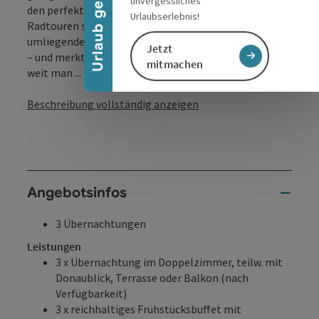
Urlaub gewinnen
unvergessliches
den perfekten Ausgangspunkt für entspannte
Urlaubserlebnis!
Radtouren sowie vielfältige Ausflüge in die
umliegende Natur. Man steigt ab, kommt an, fährt los
Jetzt
– und merkt schnell: Hier geht es nicht darum, wie
mitmachen
weit man ...
Beschreibung vollständig anzeigen
Angebotsinfos
3 Übernachtungen
Leistungen
3 x Übernachtung im Doppelzimmer, teilw. mit
Donaublick, Terrasse oder Balkon (nach
Verfügbarkeit)
3 x reichhaltiges Frühstücksbuffet mit