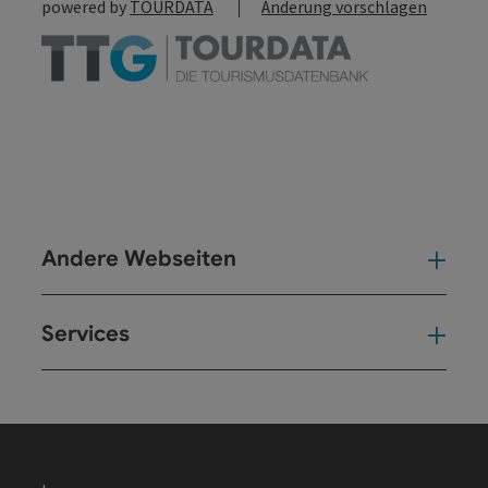
powered by
TOURDATA
Änderung vorschlagen
Andere Webseiten
And
Services
Ser