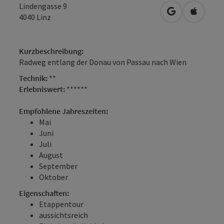
Lindengasse 9
in Google Map
in Apple
4040
Linz
Kurzbeschreibung:
Radweg entlang der Donau von Passau nach Wien
Technik:
**
Erlebniswert:
******
Empfohlene Jahreszeiten:
Mai
Juni
Juli
August
September
Oktober
Eigenschaften:
Etappentour
aussichtsreich