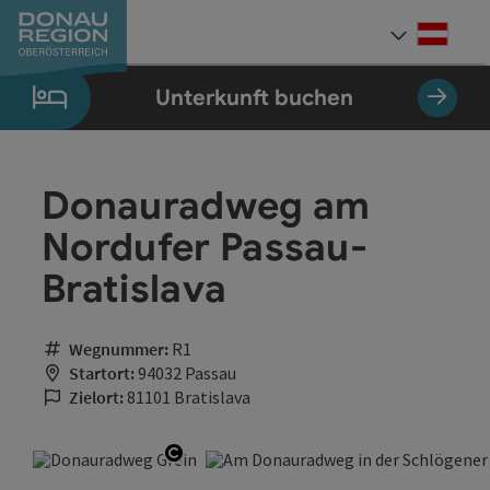
Accesskey
Accesskey
Accesskey
Accesskey
Accesskey
Accesskey
Zum Inhalt
Zur Navigation
Zum Seitenanfang
Zur Kontaktseite
Zum Impressum
Zur Startseite
[0]
[7]
[1]
[5]
[3]
[2]
Deut
Sprach
Unterkunft buchen
Donauradweg am
Nordufer Passau-
Bratislava
Wegnummer:
R1
Startort:
94032 Passau
Zielort:
81101 Bratislava
Copyright öffnen