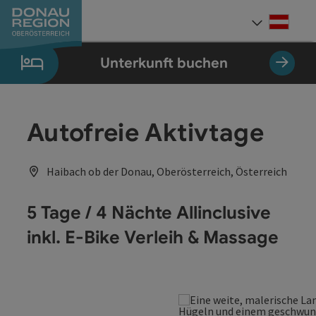
Accesskey
Accesskey
Accesskey
Accesskey
Accesskey
Accesskey
Zum Inhalt
Zur Navigation
Zum Seitenanfang
Zur Kontaktseite
Zum Impressum
Zur Startseite
[0]
[7]
[1]
[5]
[3]
[2]
Deut
Sprach
Unterkunft buchen
Autofreie Aktivtage
Haibach ob der Donau, Oberösterreich, Österreich
5 Tage / 4 Nächte Allinclusive
inkl. E-Bike Verleih & Massage