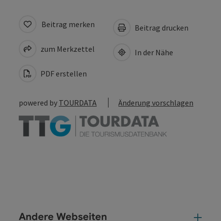
Beitrag merken
Beitrag drucken
zum Merkzettel
In der Nähe
PDF erstellen
powered by
TOURDATA
Änderung vorschlagen
Andere Webseiten
And