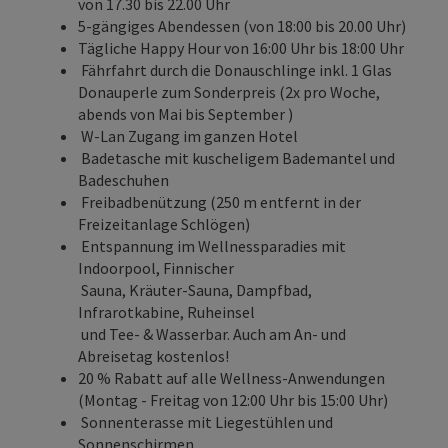
von 17.30 bis 22.00 Uhr
5-gängiges Abendessen (von 18:00 bis 20.00 Uhr)
Tägliche Happy Hour von 16:00 Uhr bis 18:00 Uhr
Fährfahrt durch die Donauschlinge inkl. 1 Glas
Donauperle zum Sonderpreis (2x pro Woche,
abends von Mai bis September )
W-Lan Zugang im ganzen Hotel
Badetasche mit kuscheligem Bademantel und
Badeschuhen
Freibadbenützung (250 m entfernt in der
Freizeitanlage Schlögen)
Entspannung im Wellnessparadies mit
Indoorpool, Finnischer
Sauna, Kräuter-Sauna, Dampfbad,
Infrarotkabine, Ruheinsel
und Tee- & Wasserbar. Auch am An- und
Abreisetag kostenlos!
20 % Rabatt auf alle Wellness-Anwendungen
(Montag - Freitag von 12:00 Uhr bis 15:00 Uhr)
Sonnenterasse mit Liegestühlen und
Sonnenschirmen