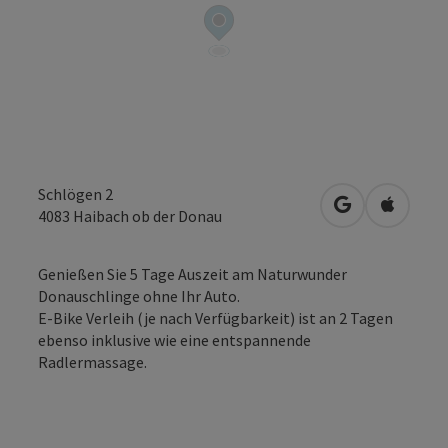
Schlögen 2
in Google Map
in Apple
4083
Haibach ob der Donau
Genießen Sie 5 Tage Auszeit am Naturwunder
Donauschlinge ohne Ihr Auto.
E-Bike Verleih (je nach Verfügbarkeit) ist an 2 Tagen
ebenso inklusive wie eine entspannende
Radlermassage.