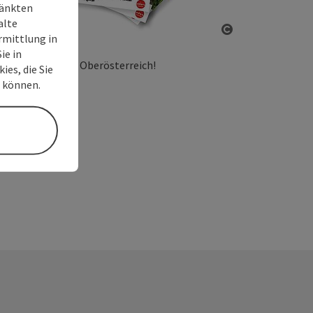
ränkten
alte
rmittlung in
Copyright öff
ie in
r Donauregion in Oberösterreich!
ies, die Sie
n können.