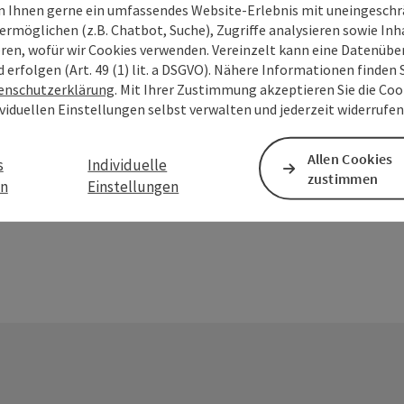
 Ihnen gerne ein umfassendes Website-Erlebnis mit uneingesch
ermöglichen (z.B. Chatbot, Suche), Zugriffe analysieren sowie Inh
eren, wofür wir Cookies verwenden. Vereinzelt kann eine Datenübe
d erfolgen (Art. 49 (1) lit. a DSGVO). Nähere Informationen finden S
Bestellen Sie kostenlos und unverbindlich Prospekte aus de
enschutzerklärung
. Mit Ihrer Zustimmung akzeptieren Sie die Cook
ividuellen Einstellungen selbst verwalten und jederzeit widerrufe
Zur Bestellung
Allen Cookies
s
Individuelle
zustimmen
en
Einstellungen