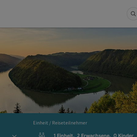
S
Einheit / Reiseteilnehmer
1
Einheit
,
2
Erwachsene
,
0
Kinder