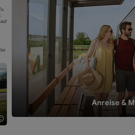
Zu
t
 auf
ube
Anreise & Mo
Copyright öffnen