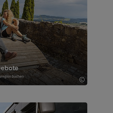
gebote
auregion buchen
Copyright öff