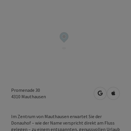
Promenade 30
in Google Map
in Apple
4310
Mauthausen
Im Zentrum von Mauthausen erwartet Sie der
Donauhof – wie der Name verspricht direkt am Fluss
gelegen – zu einem entspannten, genussvollen Urlaub