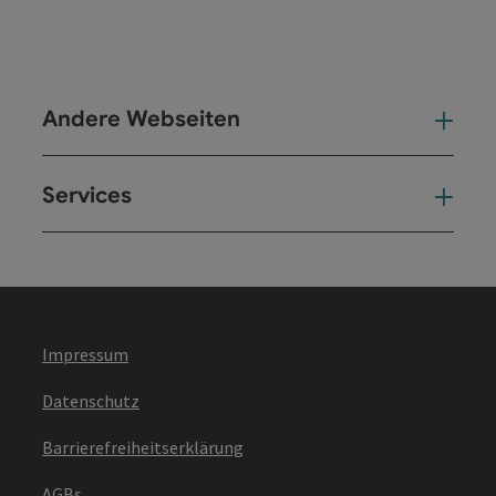
Andere Webseiten
And
Services
Ser
Impressum
Datenschutz
Barrierefreiheitserklärung
AGBs