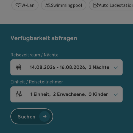
W-Lan
Swimmingpool
Auto Ladestatio
Verfügbarkeit abfragen
Reisezeitraum / Nächte
14.08.2026
-
16.08.2026
,
2
Nächte
An- und Abreisefelder
Einheit / Reiseteilnehmer
1
Einheit
,
2
Erwachsene
,
0
Kinder
Einheitenanzahl und Personenfelder
Suchen