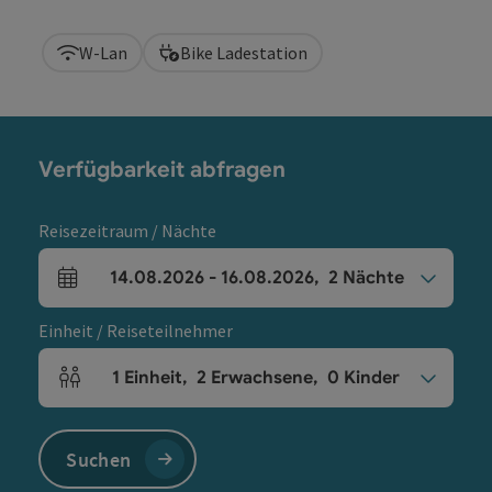
W-Lan
Bike Ladestation
Verfügbarkeit abfragen
Reisezeitraum / Nächte
14.08.2026
-
16.08.2026
,
2
Nächte
An- und Abreisefelder
Einheit / Reiseteilnehmer
1
Einheit
,
2
Erwachsene
,
0
Kinder
Einheitenanzahl und Personenfelder
Suchen