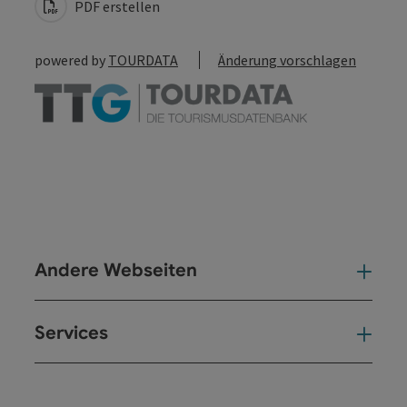
PDF erstellen
powered by
TOURDATA
Änderung vorschlagen
Andere Webseiten
And
Services
Ser