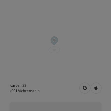
Kasten 22
in Google Map
in Apple
4091
Vichtenstein