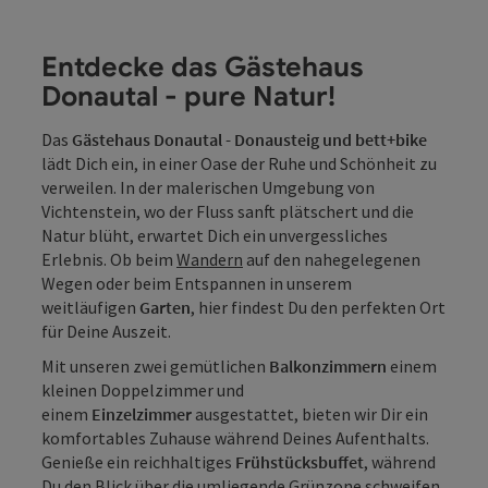
Entdecke das Gästehaus
Donautal - pure Natur!
Das
Gästehaus Donautal - Donausteig und bett+bike
lädt Dich ein, in einer Oase der Ruhe und Schönheit zu
verweilen. In der malerischen Umgebung von
Vichtenstein, wo der Fluss sanft plätschert und die
Natur blüht, erwartet Dich ein unvergessliches
Erlebnis. Ob beim
Wandern
auf den nahegelegenen
Wegen oder beim Entspannen in unserem
weitläufigen
Garten
, hier findest Du den perfekten Ort
für Deine Auszeit.
Mit unseren zwei gemütlichen
Balkonzimmern
einem
kleinen Doppelzimmer und
einem
Einzelzimmer
ausgestattet, bieten wir Dir ein
komfortables Zuhause während Deines Aufenthalts.
Genieße ein reichhaltiges
Frühstücksbuffet
, während
Du den Blick über die umliegende
Grünzone
schweifen