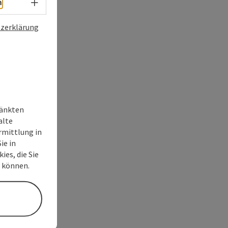
Sprachwahl - Menü öffnen
h
zerklärung
ränkten
alte
rmittlung in
ie in
ies, die Sie
n können.