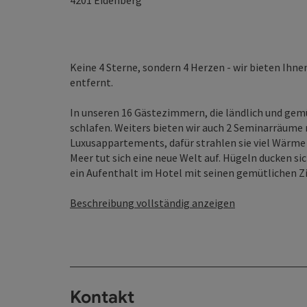
4201
Eidenberg
Keine 4 Sterne, sondern 4 Herzen - wir bieten Ihne
entfernt.
In unseren 16 Gästezimmern, die ländlich und gemü
schlafen. Weiters bieten wir auch 2 Seminarräume 
Luxusappartements, dafür strahlen sie viel Wärme
Meer tut sich eine neue Welt auf. Hügeln ducken si
ein Aufenthalt im Hotel mit seinen gemütlichen Zi
Beschreibung vollständig anzeigen
Kontakt