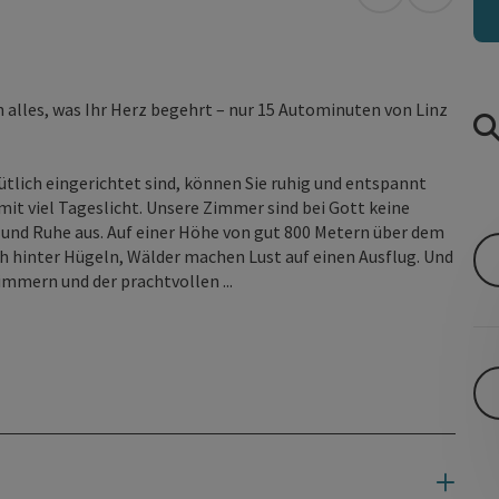
in Google Map
in Apple
n alles, was Ihr Herz begehrt – nur 15 Autominuten von Linz
tlich eingerichtet sind, können Sie ruhig und entspannt
mit viel Tageslicht. Unsere Zimmer sind bei Gott keine
 und Ruhe aus. Auf einer Höhe von gut 800 Metern über dem
ch hinter Hügeln, Wälder machen Lust auf einen Ausflug. Und
mmern und der prachtvollen ...