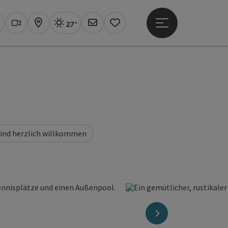
27°
Hauptmenü öffne
Aktuelles Wetter
Linz, sonnig
uchen
Webcams
Karte
Newsletter
Merkzettel
sind herzlich willkommen
nächstes Element