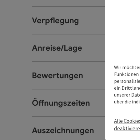
Verpflegung
Anreise/Lage
Wir möchten
Bewertungen
Funktionen 
personalisi
ein Drittlan
unserer
Dat
Öffnungszeiten
über die ind
Alle Cookie
deaktivier
Auszeichnungen