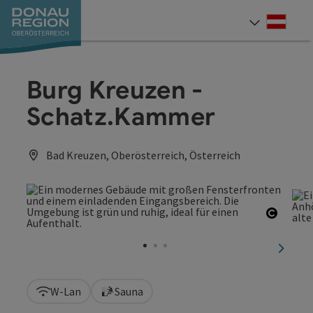
Accesskey
Accesskey
Accesskey
Accesskey
Accesskey
Accesskey
Zum Inhalt
Zur Navigation
Zum Seitenanfang
Zur Kontaktseite
Zum Impressum
Zur Startseite
[0]
[7]
[1]
[5]
[3]
[2]
Deut
Sprach
Burg Kreuzen -
Schatz.Kammer
Bad Kreuzen, Oberösterreich, Österreich
Copyri
nächst
W-Lan
Sauna