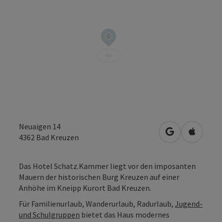
Neuaigen 14
in Google Map
in Apple
4362
Bad Kreuzen
Das Hotel Schatz.Kammer liegt vor den imposanten
Mauern der historischen Burg Kreuzen auf einer
Anhöhe im Kneipp Kurort Bad Kreuzen.
Für Familienurlaub, Wanderurlaub, Radurlaub,
Jugend-
und Schulgruppen
bietet das Haus modernes