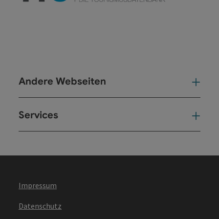
Andere Webseiten
And
Services
Ser
Impressum
Datenschutz