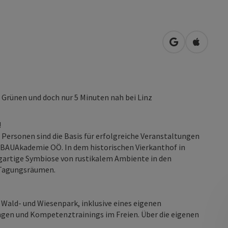
in Google Map
in Apple
Grünen und doch nur 5 Minuten nah bei Linz
!
 Personen sind die Basis für erfolgreiche Veranstaltungen
BAUAkademie OÖ. In dem historischen Vierkanthof in
igartige Symbiose von rustikalem Ambiente in den
 Tagungsräumen.
 Wald- und Wiesenpark, inklusive eines eigenen
ungen und Kompetenztrainings im Freien. Über die eigenen