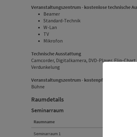
Veranstaltungszentrum - kostenlose technische A
Beamer
Standard-Technik
W-Lan
TV
Mikrofon
Technische Ausstattung
Camcorder, Digitalkamera, DVD-Player, Flip-Chart
Verdunkelung
Veranstaltungszentrum - kostenpflichtige technis
Bühne
Raumdetails
Seminarraum
Raumname
Fläche
Raumdetails
Seminarraum 1
106
m²