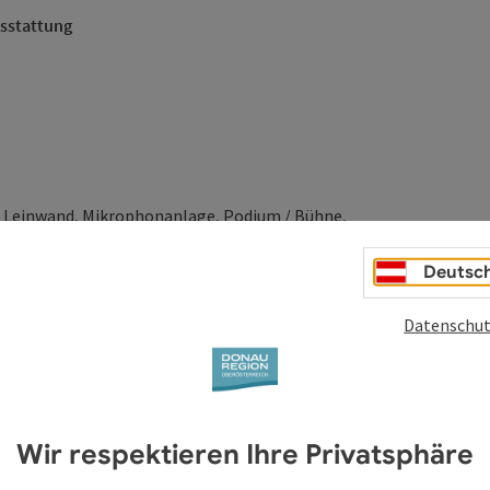
usstattung
, Leinwand, Mikrophonanlage, Podium / Bühne,
Deutsc
che Ausstattung
Datenschut
Kino
Parlament
U-Form
Wir respektieren Ihre Privatsphäre
45
30
20