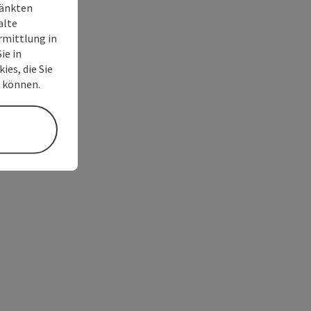
ränkten
alte
rmittlung in
ie in
ies, die Sie
n können.