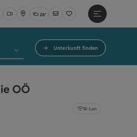
28°
Hauptmenü öffne
Aktuelles Wetter
Linz, wolkig
uchen
Webcams
Karte
Newsletter
Merkzettel
Unterkunft finden
mie OÖ
W-Lan