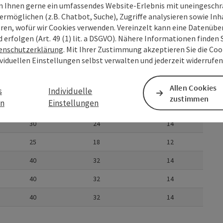
 Ihnen gerne ein umfassendes Website-Erlebnis mit uneingesch
70
60
30
ermöglichen (z.B. Chatbot, Suche), Zugriffe analysieren sowie Inh
eren, wofür wir Cookies verwenden. Vereinzelt kann eine Datenübe
30
24
16
d erfolgen (Art. 49 (1) lit. a DSGVO). Nähere Informationen finden S
enschutzerklärung
. Mit Ihrer Zustimmung akzeptieren Sie die Cook
50
36
20
ividuellen Einstellungen selbst verwalten und jederzeit widerrufe
70
36
28
160
70
50
Allen Cookies
s
Individuelle
zustimmen
en
Einstellungen
70
36
28
30
24
14
25
18
12
40
32
14
40
32
14
40
32
14