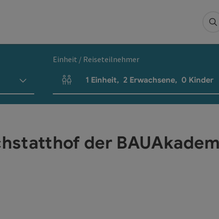
S
Einheit / Reiseteilnehmer
1
Einheit
,
2
Erwachsene
,
0
Kinder
Einheitenanzahl und Personenfelder
chstatthof der BAUAkade