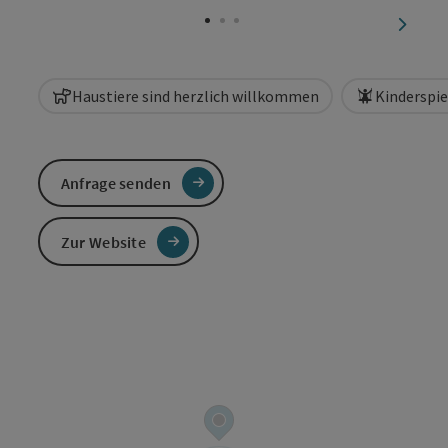
nächst
Haustiere sind herzlich willkommen
Kinderspie
Anfrage senden
Zur Website