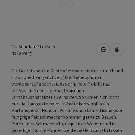
Dr.-Schober-Straße 5
in Google Map
in Apple
4320
Perg
Die Gaststuben im Gasthof Manner sind urtümlich und
traditonell eingerichtet. Über Generationen
wurde darauf geachtet, das originale Mobiliar zu
pflegen und den regional typischen
Wirtshauscharakter zu erhalten. So fühlen sich nicht
nur die Hausgäste beim Frühstücken wohl, auch
Kartenspieler-Runden, Vereine und Stammtische oder
hungrige Feinschmecker kommen gerne zu Besuch.
Bei lokalen Schmankerln, exquisiten Weinen und in
geselliger Runde können Sie die Seele baumeln lassen