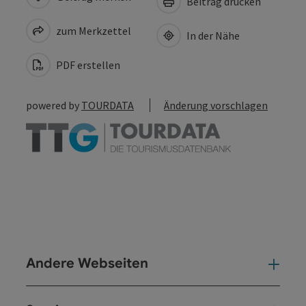
Beitrag drucken
zum Merkzettel
In der Nähe
PDF erstellen
powered by
TOURDATA
Änderung vorschlagen
Andere Webseiten
And