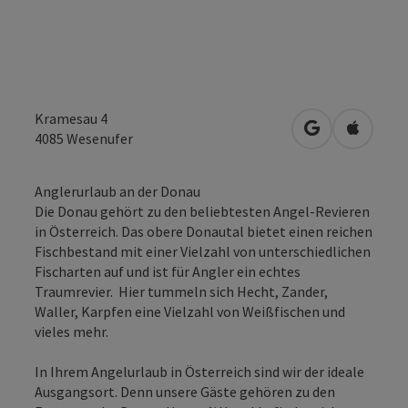
Kramesau 4
in Google Map
in Apple
4085
Wesenufer
Anglerurlaub an der Donau
Die Donau gehört zu den beliebtesten Angel-Revieren
in Österreich. Das obere Donautal bietet einen reichen
Fischbestand mit einer Vielzahl von unterschiedlichen
Fischarten auf und ist für Angler ein echtes
Traumrevier. Hier tummeln sich Hecht, Zander,
Waller, Karpfen eine Vielzahl von Weißfischen und
vieles mehr.
In Ihrem Angelurlaub in Österreich sind wir der ideale
Ausgangsort. Denn unsere Gäste gehören zu den