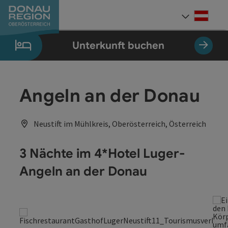
Accesskey
Accesskey
Accesskey
Accesskey
Accesskey
Accesskey
Zum Inhalt
Zur Navigation
Zum Seitenanfang
Zur Kontaktseite
Zum Impressum
Zur Startseite
[0]
[7]
[1]
[5]
[3]
[2]
Deut
Sprach
Unterkunft buchen
Angeln an der Donau
Neustift im Mühlkreis, Oberösterreich, Österreich
3 Nächte im 4*Hotel Luger-
Angeln an der Donau