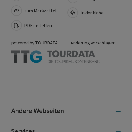
zum Merkzettel
In der Nähe
PDF erstellen
powered by
TOURDATA
Änderung vorschlagen
Andere Webseiten
And
Services
Ser