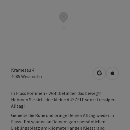
Kramesau 4
in Google Map
in Apple
4085
Wesenufer
In Fluss kommen - Wohlbefinden das bewegt!
Nehmen Sie sich eine kleine AUSZEIT vom stressigen
Alltag!
Genieße die Ruhe und bringe Deinen Alltag wieder in
Fluss. Entspanne an Deinem ganz persönlichen
Lieblingsplatz am kilometerlangen Kiesstrand,