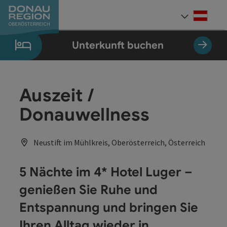
Accesskey
Accesskey
Accesskey
Accesskey
Accesskey
Accesskey
Zum Inhalt
Zur Navigation
Zum Seitenanfang
Zur Kontaktseite
Zum Impressum
Zur Startseite
[0]
[7]
[1]
[5]
[3]
[2]
Deut
Sprach
Unterkunft buchen
Auszeit /
Donauwellness
Neustift im Mühlkreis, Oberösterreich, Österreich
5 Nächte im 4* Hotel Luger –
genießen Sie Ruhe und
Entspannung und bringen Sie
Ihren Alltag wieder in