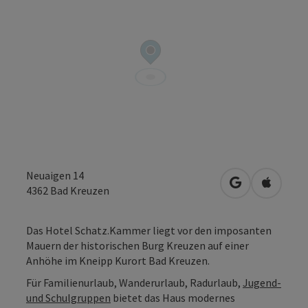
Neuaigen 14
in Google Map
in Apple
4362
Bad Kreuzen
Das Hotel Schatz.Kammer liegt vor den imposanten
Mauern der historischen Burg Kreuzen auf einer
Anhöhe im Kneipp Kurort Bad Kreuzen.
Für Familienurlaub, Wanderurlaub, Radurlaub,
Jugend-
und Schulgruppen
bietet das Haus modernes