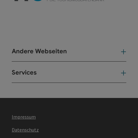
Andere Webseiten
And
Services
Ser
Impressum
Datenschutz