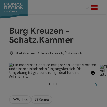
Accesskey
Accesskey
Accesskey
Accesskey
Accesskey
Accesskey
Zum Inhalt
Zur Navigation
Zum Seitenanfang
Zur Kontaktseite
Zum Impressum
Zur Startseite
[0]
[7]
[1]
[5]
[3]
[2]
Deut
Sprach
Burg Kreuzen -
Schatz.Kammer
Bad Kreuzen, Oberösterreich, Österreich
Copyri
nächst
W-Lan
Sauna