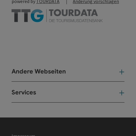
powered by
TOURDATA
Änderung vorschlagen
Andere Webseiten
And
Services
Ser