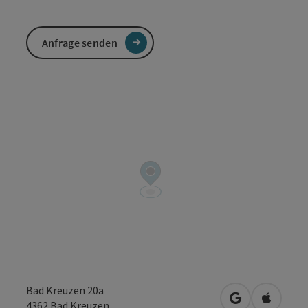
Anfrage senden
Bad Kreuzen 20a
in Google Map
in Apple
4362
Bad Kreuzen