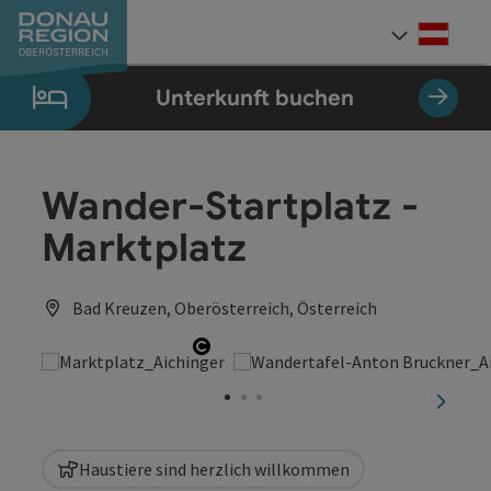
Accesskey
Accesskey
Accesskey
Accesskey
Accesskey
Accesskey
Zum Inhalt
Zur Navigation
Zum Seitenanfang
Zur Kontaktseite
Zum Impressum
Zur Startseite
[0]
[7]
[1]
[5]
[3]
[2]
Deut
Sprach
Unterkunft buchen
Wander-Startplatz -
Marktplatz
Bad Kreuzen, Oberösterreich, Österreich
Copyright öffnen
nächst
Haustiere sind herzlich willkommen