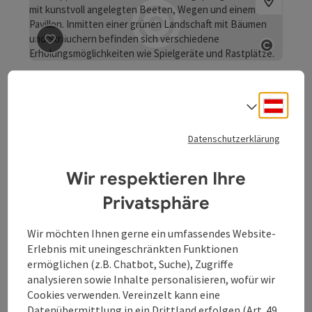
Beitrag merken
: Kneipp Garten
Copyrig
Kneipp Garten
Deuts
Sprach
Erholung für Körper, Geist und Seele! Entdecken Sie den
größten Kneipp Garten Österreichs auf 19.000 qm in Bad
Datenschutzerklärung
Kreuzen. Im Kneipp Garten gibt es einen großen
Bad Kreuzen
Kräutergarten mit zahlreichen Kräuter-, Duft- und
Öffnungszeiten
Montag geöffnet
Dienstag geöffnet
Mittwoch geöffnet
Donnerstag geöffnet
Freitag geöffnet
Samstag geöffnet
Sonntag geöffnet
Feiertag geöffnet
MO
DI
MI
DO
FR
SA
SO
FE
Heilpflanzen zu entdecken.
Wir respektieren Ihre
Privatsphäre
Wir möchten Ihnen gerne ein umfassendes Website-
Erlebnis mit uneingeschränkten Funktionen
ermöglichen (z.B. Chatbot, Suche), Zugriffe
analysieren sowie Inhalte personalisieren, wofür wir
Cookies verwenden. Vereinzelt kann eine
Beitrag merken
: Rastplatz Mondstein
Datenübermittlung in ein Drittland erfolgen (Art. 49