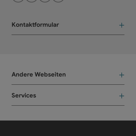
Kontaktformular
Kont
Andere Webseiten
And
Services
Ser