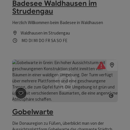
Badesee Waldhausen im
Strudengau
Herzlich Willkommen beim Badesee in Waldhausen
Waldhausen im Strudengau
Öffnungszeiten
Montag geöffnet
Dienstag geöffnet
Mittwoch geöffnet
Donnerstag geöffnet
Freitag geöffnet
Samstag geöffnet
Sonntag geöffnet
Feiertag geöffnet
MO
DI
MI
DO
FR
SA
SO
FE
Beitrag merken
: Gobelwarte
Copyrig
Gobelwarte
Die Donauregion zu Füßen, überblickt man von der
Aussichtsplattform Gobelwarte das charmante Städtchen