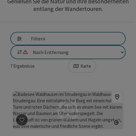
Genießen Sie die Natur und ihre Besonderheiten
entlang der Wandertouren.
direkt zu den Ergebnissen springen
Filtern
Sortierung
Die Sortierung nach Entfernung ist nicht möglich, da Standortzug
7
Ergebnisse
Karte
Beitrag merken
: Badesee Waldhausen im Strudengau
Copyrig