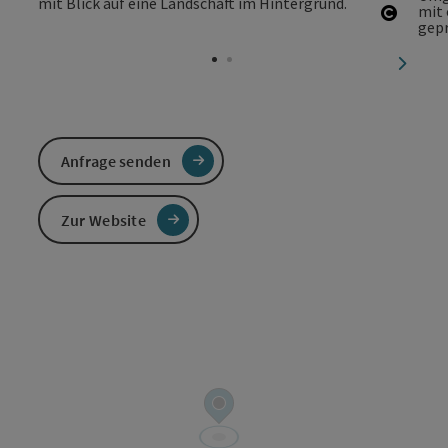
Copyri
nächst
Anfrage senden
Zur Website