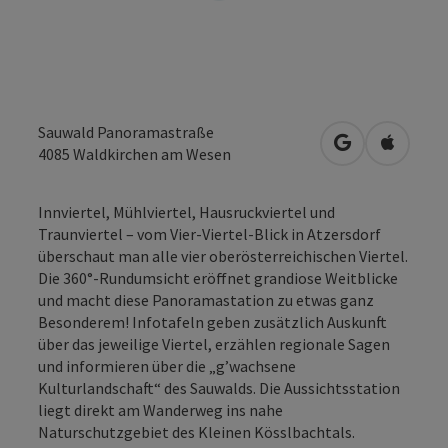
Sauwald Panoramastraße
in Google Map
in Apple
4085
Waldkirchen am Wesen
Innviertel, Mühlviertel, Hausruckviertel und
Traunviertel – vom Vier-Viertel-Blick in Atzersdorf
überschaut man alle vier oberösterreichischen Viertel.
Die 360°-Rundumsicht eröffnet grandiose Weitblicke
und macht diese Panoramastation zu etwas ganz
Besonderem! Infotafeln geben zusätzlich Auskunft
über das jeweilige Viertel, erzählen regionale Sagen
und informieren über die „g’wachsene
Kulturlandschaft“ des Sauwalds. Die Aussichtsstation
liegt direkt am Wanderweg ins nahe
Naturschutzgebiet des Kleinen Kösslbachtals.