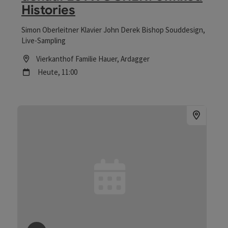
Histories
Simon Oberleitner Klavier John Derek Bishop Souddesign,
Live-Sampling
Location
Vierkanthof Familie Hauer
, Ardagger
Nächster Termin
Heute,
11:00