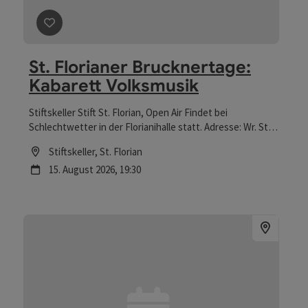
Beitrag merken
: St. Florianer Brucknertage: Kabaret
St. Florianer Brucknertage:
Kabarett Volksmusik
Stiftskeller Stift St. Florian, Open Air Findet bei
Schlechtwetter in der Florianihalle statt. Adresse: Wr. Str.
44, 4490 St. Florian
Location
Stiftskeller
, St. Florian
Nächster Termin
15.
August
2026
,
19:30