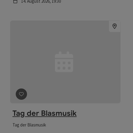
Nächster Termin
14.
August
2026
,
19:30
Beitrag merken
: Tag der Blasmusik
Tag der Blasmusik
Tag der Blasmusik