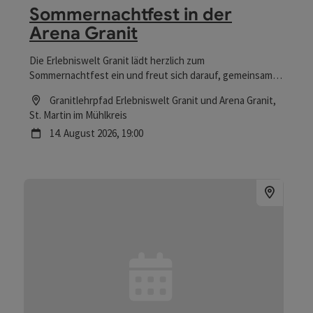
Sommernachtfest in der
Arena Granit
Die Erlebniswelt Granit lädt herzlich zum
Sommernachtfest ein und freut sich darauf, gemeinsam
mit zahlreichen Besucherinnen und Besuchern einen
Location
Granitlehrpfad Erlebniswelt Granit und Arena Granit
,
stimmungsvollen Sommerabend zu verbringen. Für beste
St. Martin im Mühlkreis
Unterhaltung sorgt die Live-Band „Maffles“, die mit ihrer
Nächster Termin
14.
August
2026
,
19:00
mitreißenden Musik für ausgelassene Stimmung und
einen abwechslungsreichen musikalische Unterhaltung
sorgt.