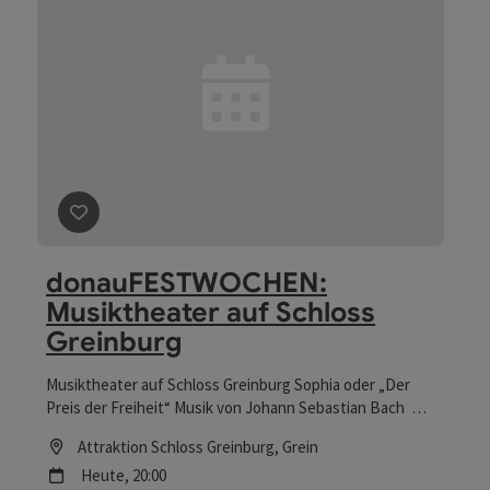
Beitrag merken
: donauFESTWOCHEN: Musiktheater au
donauFESTWOCHEN:
Musiktheater auf Schloss
Greinburg
Musiktheater auf Schloss Greinburg Sophia oder „Der
Preis der Freiheit“ Musik von Johann Sebastian Bach
Philipp Blom Libretto Company of music Katharina Linhard
Location
Attraktion Schloss Greinburg
, Grein
& Barbara Achammer, Sopran | Lucia Varsic & Anna Kargl,
Nächster Termin
Heute,
20:00
Alt Sebastian Taschner & Jakob Gerbeth, Tenor