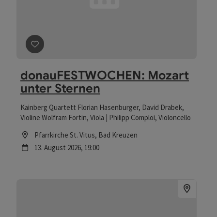
Beitrag merken
: donauFESTWOCHEN: Mozart unter S
donauFESTWOCHEN: Mozart
unter Sternen
Kainberg Quartett Florian Hasenburger, David Drabek,
Violine Wolfram Fortin, Viola | Philipp Comploi, Violoncello
Location
Pfarrkirche St. Vitus
, Bad Kreuzen
Nächster Termin
13.
August
2026
,
19:00