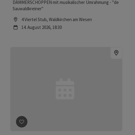
DÄMMERSCHOPPEN mit musikalischer Umrahmung - "de
Sauwaldkreiner"
Location
4 Viertel Stub
, Waldkirchen am Wesen
Nächster Termin
14.
August
2026
,
18:30
Beitrag merken
: Sommernachtfest in der Arena Grani