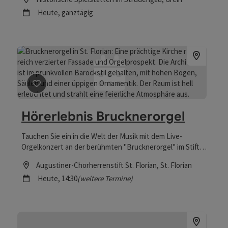
Hiemetsberger stehen Musik, Räume und Menschen im
Nächster Termin
Heute,
ganztägig
Mittelpunkt – mit Künstler:innen-Residenzen, die die
Region zum kreativen Spielraum neuer
Programmkonzepte und unverwechselbarer Erzählungen
machen. Höhepunkt ist eine außergewöhnliche „Bach-
Oper“ auf Schloss Greinburg, die barocke Musik mit
aktuellen Fragen unserer Zeit verbindet. Zahlreiche
partizipative Formate laden das Publikum ein, Musik neu
Beitrag merken
: Hörerlebnis Brucknerorgel
zu entdecken und gemeinsam zu erleben. www.donau-
festwochen.at
Hörerlebnis Brucknerorgel
Tauchen Sie ein in die Welt der Musik mit dem Live-
Orgelkonzert an der berühmten "Brucknerorgel" im Stift
St. Florian.
Location
Augustiner-Chorherrenstift St. Florian
, St. Florian
Nächster Termin
Heute,
14:30
(weitere Termine)