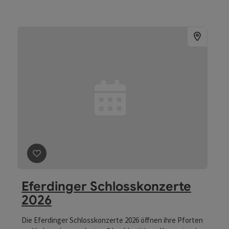
| Maximilian Schnabel & Daniel Menczigar, Bass Barbara
Novotny Schauspiel L’Orfeo Barockorchester Johannes
Hiemetsberger Musikalische Leitung Saskia
Bladt Musikalische Einrichtung Manuela Kloibmüller Regie
Isabella Reder Bühne & Kostüme
Beitrag merken
: Eferdinger Schlosskonzerte 2026
Eferdinger Schlosskonzerte
2026
Die Eferdinger Schlosskonzerte 2026 öffnen ihre Pforten