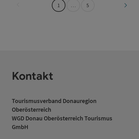
Seite zurück
Seite 
1
…
5
Kontakt
Tourismusverband Donauregion
Oberösterreich
WGD Donau Oberösterreich Tourismus
GmbH