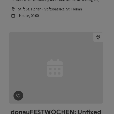
unsere Herzen zu Gott zu erheben und uns „mit dem
Location
Stift St. Florian - Stiftsbasilika
, St. Florian
Himmel zu verbinden“!
Nächster Termin
Heute,
09:00
Beitrag merken
: donauFESTWOCHEN: Unfixed Histori
donauFESTWOCHEN: Unfixed