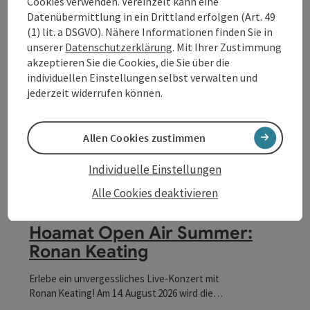
Cookies verwenden. Vereinzelt kann eine
Datenübermittlung in ein Drittland erfolgen (Art. 49
(1) lit. a DSGVO). Nähere Informationen finden Sie in
unserer
Datenschutzerklärung
. Mit Ihrer Zustimmung
akzeptieren Sie die Cookies, die Sie über die
individuellen Einstellungen selbst verwalten und
jederzeit widerrufen können.
Allen Cookies zustimmen
Individuelle Einstellungen
Beitrag merken
: Hoamat Open Air Summer: Ronan Ke
Alle Cookies deaktivieren
Hoamat Open Air Summer:
Ronan Keating
Erlebe ein unvergessliches Live-Konzert mit
Ronan Keating! Am 14. August 2026 wird die
Hoamat in Haibach ob der Donau zur stimmungsvollen