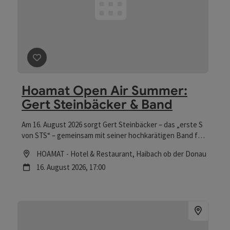
Beitrag merken
: Hoamat Open Air Summer: Gert Stei
Hoamat Open Air Summer:
Gert Steinbäcker & Band
Am 16. August 2026 sorgt Gert Steinbäcker – das „erste S
von STS“ – gemeinsam mit seiner hochkarätigen Band für
ein unvergessliches Open-Air-Konzert voller Emotionen
Location
HOAMAT - Hotel & Restaurant
, Haibach ob der Donau
und Kult-Hits. Freue dich auf einen Abend mit legendären
Nächster Termin
16.
August
2026
,
17:00
Songs, einzigartiger Atmosphäre und musikalischer
Leidenschaft.