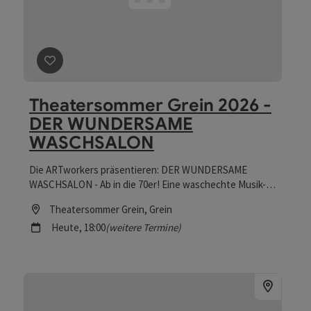
und Rosenberg. Leitung: Stiftsorganist Ikarus Kaiser. Zu-
und Ausstiegsmöglichkeiten in Wilhering und Linz
Informationen und Anmeldung:
musikarchiv@stiftwilhering.at, 07226/2311/51
Beitrag merken
: Theatersommer Grein 2026 - DE
Theatersommer Grein 2026 -
DER WUNDERSAME
WASCHSALON
Die ARTworkers präsentieren: DER WUNDERSAME
WASCHSALON - Ab in die 70er! Eine waschechte Musik-
Komödie der fantastischen Art
Location
Theatersommer Grein
, Grein
Nächster Termin
Heute,
18:00
(weitere Termine)