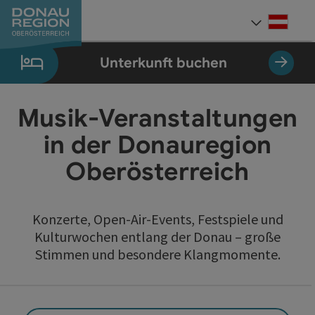
Accesskey
Accesskey
Accesskey
Accesskey
Accesskey
Accesskey
Zum Inhalt
Zur Navigation
Zum Seitenanfang
Zur Kontaktseite
Zum Impressum
Zur Startseite
[0]
[7]
[1]
[5]
[3]
[2]
Deut
Sprach
Unterkunft buchen
Musik-Veranstaltungen
in der Donauregion
Oberösterreich
Konzerte, Open-Air-Events, Festspiele und
Kulturwochen entlang der Donau – große
Stimmen und besondere Klangmomente.
direkt zu den Ergebnissen springen