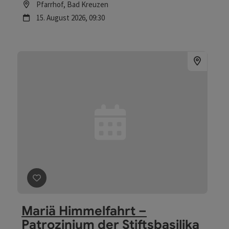
Location
Pfarrhof
, Bad Kreuzen
Nächster Termin
15.
August
2026
,
09:30
Beitrag merken
: Mariä Himmelfahrt – Patrozinium der
Mariä Himmelfahrt –
Patrozinium der Stiftsbasilika