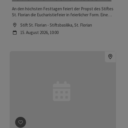
An den höchsten Festtagen feiert der Propst des Stiftes
St. Florian die Eucharistiefeier in feierlicher Form. Eine
spezielle musikalische Gestaltung und das Spiel der
Location
Stift St. Florian - Stiftsbasilika
, St. Florian
Brucknerorgel verleihen dem Gottesdienst die besondere
Nächster Termin
15.
August
2026
,
10:00
Note.
Beitrag merken
: donauFESTWOCHEN: Farväl