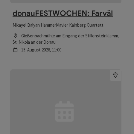
donauFESTWOCHEN: Farväl
Mikayel Balyan Hammerklavier Kainberg Quartett
Location
Gießenbachmühle am Eingang der Stillensteinklamm
,
St. Nikola an der Donau
Nächster Termin
15.
August
2026
,
11:00