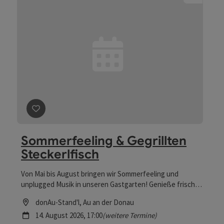
Beitrag merken
: Sommerfeeling & Gegrillten Steckerl
Sommerfeeling & Gegrillten
Steckerlfisch
Von Mai bis August bringen wir Sommerfeeling und
unplugged Musik in unseren Gastgarten! Genieße frisch
gegrillten Steckerlfisch im Gourmet Stadl – bitte gleich
Location
donAu-Stand'l
, Au an der Donau
vorbestellen!
Nächster Termin
14.
August
2026
,
17:00
(weitere Termine)