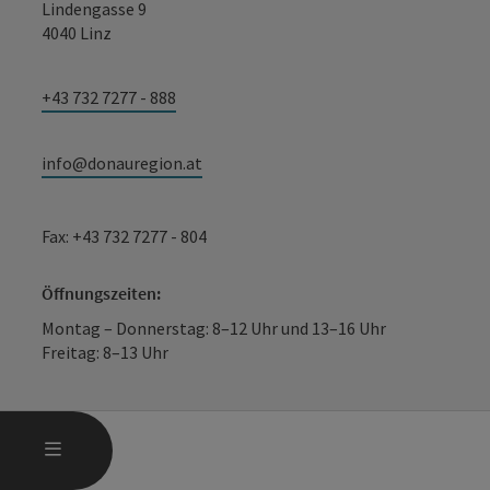
Lindengasse 9
4040 Linz
+43 732 7277 - 888
info@donauregion.at
Fax: +43 732 7277 - 804
Öffnungszeiten:
Montag – Donnerstag: 8–12 Uhr und 13–16 Uhr
Freitag: 8–13 Uhr
HAUPTMENÜ ÖFFNEN
MENÜ
Facebook
Instagram
YouTube
LinkedIn