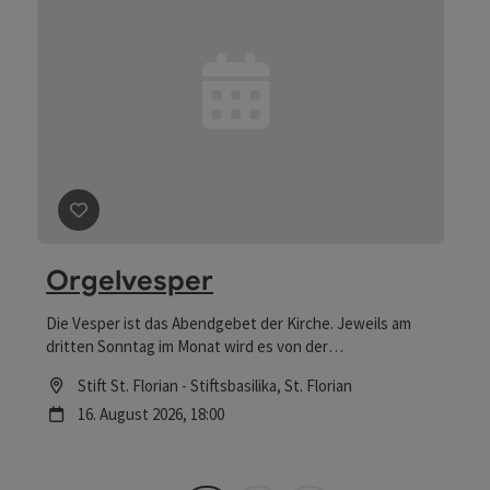
Beitrag merken
: Orgelvesper
Orgelvesper
Die Vesper ist das Abendgebet der Kirche. Jeweils am
dritten Sonntag im Monat wird es von der
Klostergemeinschaft in der Stiftsbasilika als „Orgelvesper“
Location
Stift St. Florian - Stiftsbasilika
, St. Florian
mit festlicher und besinnlicher Orgelmusik sowie mit
Nächster Termin
16.
August
2026
,
18:00
Psalmen und Liedern gefeiert. Eine gute Gelegenheit,
auch die eigenen Anliegen ins Gebet zu bringen!