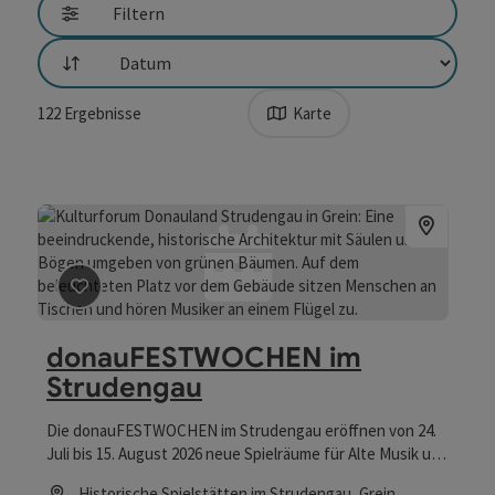
Filtern
Sortierung
122
Ergebnisse
Karte
Beitrag merken
: donauFESTWOCHEN im Strudengau
donauFESTWOCHEN im
Strudengau
Die donauFESTWOCHEN im Strudengau eröffnen von 24.
Juli bis 15. August 2026 neue Spielräume für Alte Musik und
neue Begegnungen. Unter Intendant Johannes
Location
Historische Spielstätten im Strudengau
, Grein