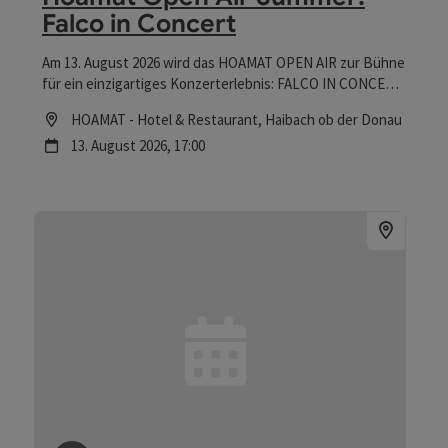
Falco in Concert
Am 13. August 2026 wird das HOAMAT OPEN AIR zur Bühne
für ein einzigartiges Konzerterlebnis: FALCO IN CONCERT
– LIVE ON SCREEN. Kaum ein österreichischer Künstler
Location
HOAMAT - Hotel & Restaurant
, Haibach ob der Donau
hat die Musikwelt so geprägt wie Falco – seine Songs sind
Nächster Termin
13.
August
2026
,
17:00
bis heute Kult, seine Aura unerreicht. Mit diesem
besonderen Showformat kehrt das Gefühl eines echten
Falco-Konzerts zurück auf die Bühne.