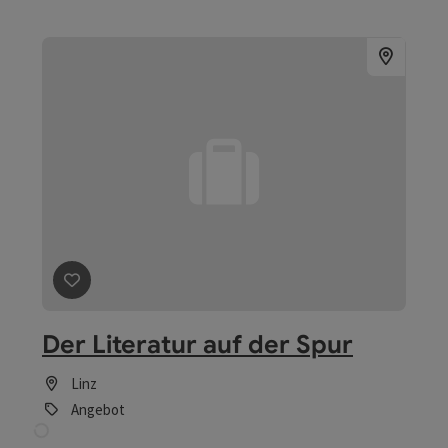
Beitrag merken
: Der Literatur auf der Spur
Der Literatur auf der Spur
Linz
Angebot
Beitrag merken
: Schulklassen auf symphonischer Spur
Schulklassen auf
symphonischer Spurensuche
Linz
Angebot