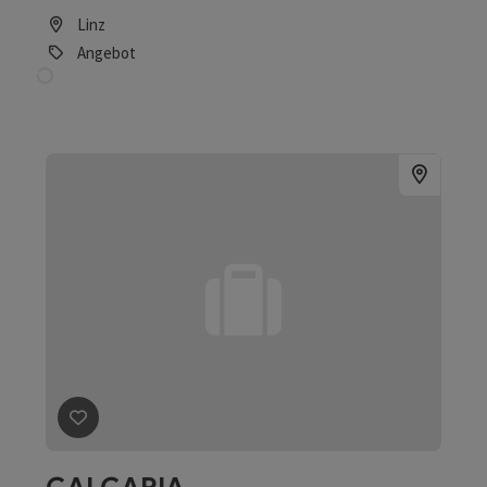
Beitrag merken
: Altes Zillenhandwerk
Altes Zillenhandwerk
Hofkirchen im Mühlkreis
Angebot
Beitrag merken
: Projektführung
Projektführung
Linz
Angebot