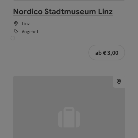
Beitrag merken
: Zwergerl schnäuzen
Zwergerl schnäuzen
Linz
Angebot
buchba
ab € 3,20