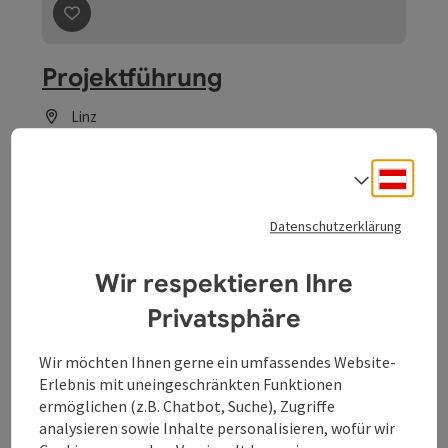
Beitrag merken
: Spezialführung: Brucknerstiege
Deuts
Sprach
Spezialführung:
Datenschutzerklärung
Brucknerstiege
Wir respektieren Ihre
Linz
Angebot
Privatsphäre
buchba
Wir möchten Ihnen gerne ein umfassendes Website-
ab € 2,00
Erlebnis mit uneingeschränkten Funktionen
ermöglichen (z.B. Chatbot, Suche), Zugriffe
analysieren sowie Inhalte personalisieren, wofür wir