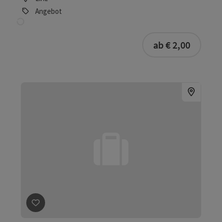
Beitrag merken
: Heimathaus/Stadtmuseum
Heimathaus/Stadtmuseum
Naarn im Machlande
Angebot
ab € 3,00