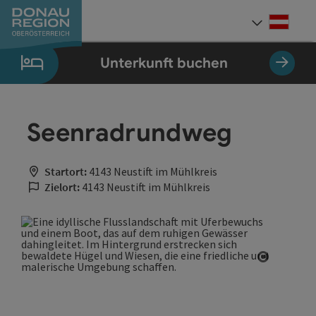
Accesskey
Accesskey
Accesskey
Accesskey
Accesskey
Accesskey
Zum Inhalt
Zur Navigation
Zum Seitenanfang
Zur Kontaktseite
Zum Impressum
Zur Startseite
[0]
[7]
[1]
[5]
[3]
[2]
Deut
Sprach
Unterkunft buchen
Seenradrundweg
Startort:
4143 Neustift im Mühlkreis
Zielort:
4143 Neustift im Mühlkreis
Copyrigh