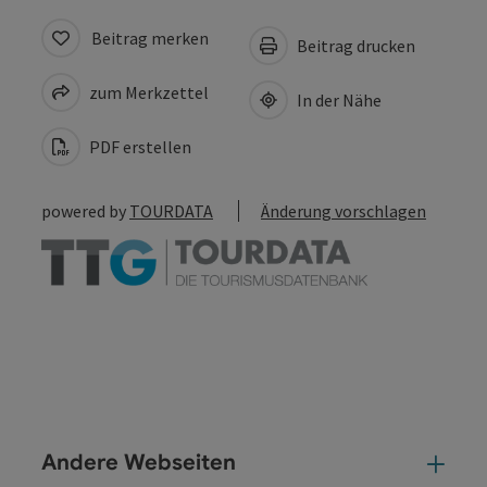
Beitrag merken
Beitrag drucken
zum Merkzettel
In der Nähe
PDF erstellen
powered by
TOURDATA
Änderung vorschlagen
Andere Webseiten
And