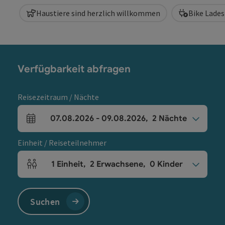
Haustiere sind herzlich willkommen
Bike Lades
Verfügbarkeit abfragen
Reisezeitraum / Nächte
07.08.2026
-
09.08.2026
,
2
Nächte
An- und Abreisefelder
Einheit / Reiseteilnehmer
1
Einheit
,
2
Erwachsene
,
0
Kinder
Einheitenanzahl und Personenfelder
Suchen