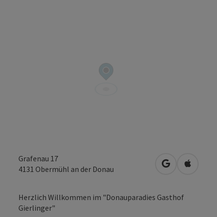
Grafenau 17
in Google Map
in Apple
4131
Obermühl an der Donau
Herzlich Willkommen im "Donauparadies Gasthof
Gierlinger"