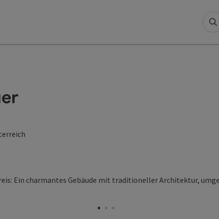
S
uer
terreich