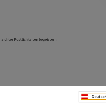
 leichter Köstlichkeiten begeistern
Deutsc