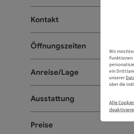
Kontakt
Öffnungszeiten
Wir möchten
Funktionen 
personalisi
Anreise/Lage
ein Drittlan
unserer
Dat
über die ind
Ausstattung
Alle Cookie
deaktivier
Preise