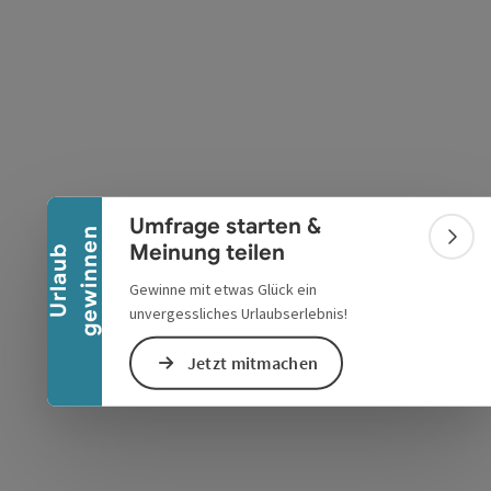
s öffnen
 Maps öffnen
Banner einklappen
Umfrage starten &
n
Bann
Meinung teilen
U
r
l
a
u
b
g
e
w
i
n
n
e
Gewinne mit etwas Glück ein
unvergessliches Urlaubserlebnis!
Jetzt mitmachen