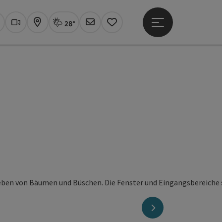
28°
Hauptmenü öffne
Aktuelles Wetter
Linz, Regenschauer
uchen
Webcams
Karte
Newsletter
Merkzettel
nächstes Element