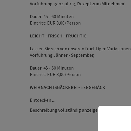
Vorführung ganzjährig,
Rezept zum Mitnehmen
!
Dauer: 45 - 60 Minuten
Eintritt: EUR 3,00/Person
LEICHT - FRISCH - FRUCHTIG
Lassen Sie sich von unseren fruchtigen Variationen
Vorführung Jänner - September,
Dauer: 45 - 60 Minuten
Eintritt: EUR 3,00/Person
WEIHNACHTSBÄCKEREI - TEEGEBÄCK
Entdecken ...
Beschreibung vollständig anzeigen