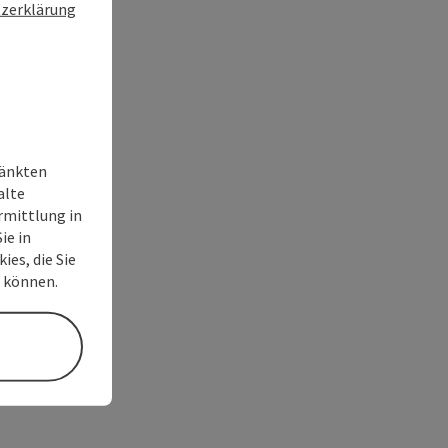
zerklärung
ränkten
alte
rmittlung in
ie in
ies, die Sie
n können.