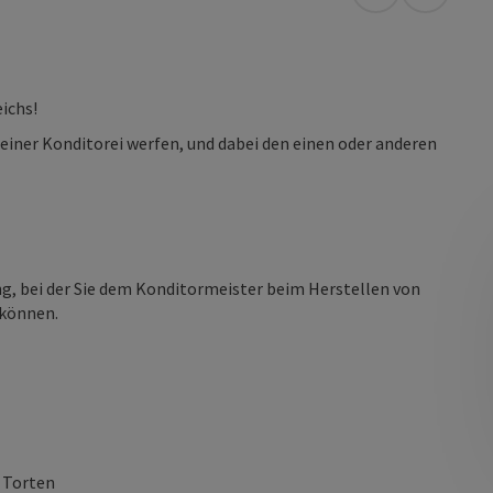
in Google Map
in Apple
ichs!
 einer Konditorei werfen, und dabei den einen oder anderen
ung, bei der Sie dem Konditormeister beim Herstellen von
 können.
 Torten