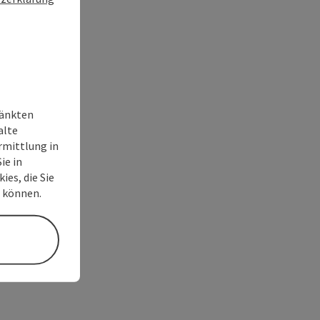
ränkten
alte
rmittlung in
ie in
ies, die Sie
n können.