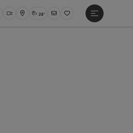
28°
Hauptmenü öffne
Aktuelles Wetter
Linz, Sprühregen
uchen
Webcams
Karte
Newsletter
Merkzettel
ht öffnen