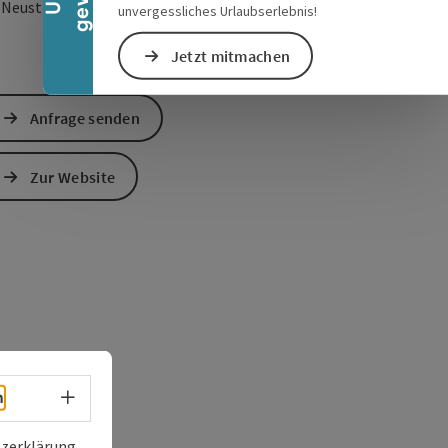
in Google Maps öffnen
in Apple Maps öffn
3
Neustift im Mühlkreis
unvergessliches Urlaubserlebnis!
Jetzt mitmachen
Anfrage senden
Zur Website
Sprachwahl - Menü öffnen
h
zerklärung