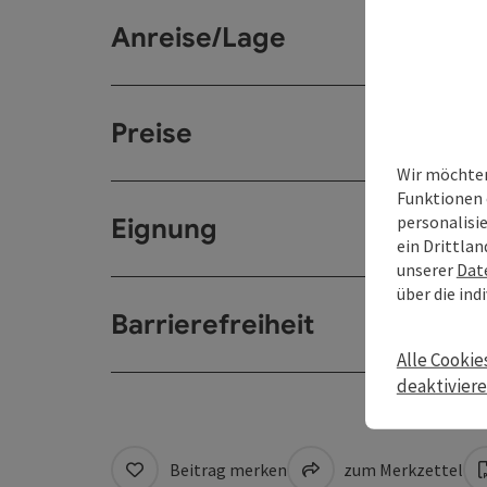
Anreise/Lage
Preise
Wir möchten
Funktionen 
personalisi
Eignung
ein Drittlan
unserer
Dat
über die ind
Barrierefreiheit
Alle Cookie
deaktivier
Beitrag merken
zum Merkzettel