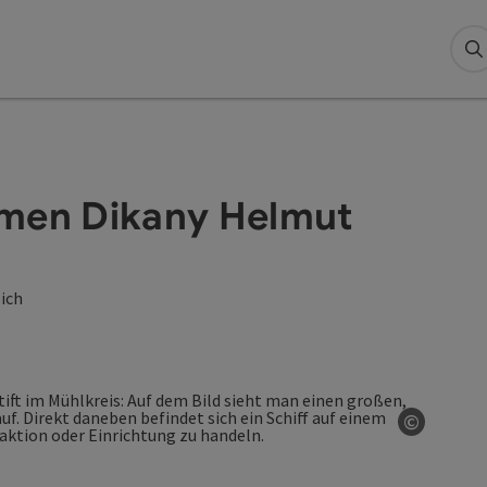
S
hmen Dikany Helmut
eich
©
Copyrig