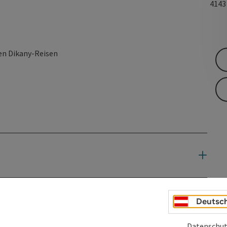
414
en Dikany-Reisen
Deutsc
Datenschut