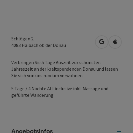
Schlögen 2
in Google Map
in Apple
4083
Haibach ob der Donau
Verbringen Sie 5 Tage Auszeit zur schönsten
Jahreszeit an der kraftspendenden Donau und lassen
Sie sich von uns rundum verwöhnen
5 Tage / 4 Nächte ALLinclusive inkl. Massage und
geführte Wanderung
Angebotsinfos