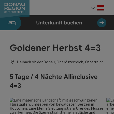
Accesskey
Accesskey
Accesskey
Accesskey
Accesskey
Accesskey
Zum Inhalt
Zur Navigation
Zum Seitenanfang
Zur Kontaktseite
Zum Impressum
Zur Startseite
[0]
[7]
[1]
[5]
[3]
[2]
Deut
Sprach
Unterkunft buchen
Goldener Herbst 4=3
Haibach ob der Donau, Oberösterreich, Österreich
5 Tage / 4 Nächte Allinclusive
4=3