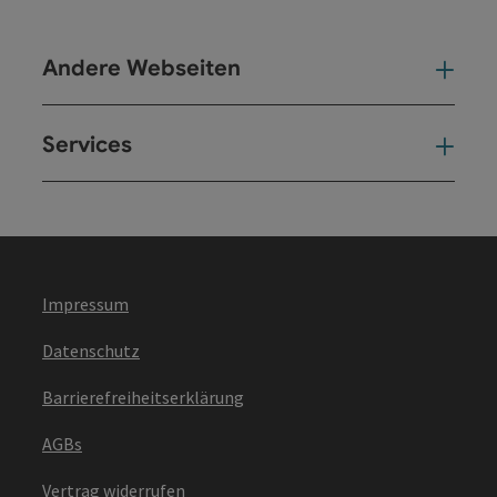
Andere Webseiten
And
Services
Ser
Impressum
Datenschutz
Barrierefreiheitserklärung
AGBs
Vertrag widerrufen