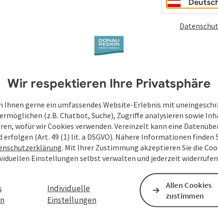
Deutsc
Datenschut
Wir respektieren Ihre Privatsphäre
 Ihnen gerne ein umfassendes Website-Erlebnis mit uneingesch
ermöglichen (z.B. Chatbot, Suche), Zugriffe analysieren sowie Inh
eren, wofür wir Cookies verwenden. Vereinzelt kann eine Datenübe
d erfolgen (Art. 49 (1) lit. a DSGVO). Nähere Informationen finden S
enschutzerklärung
. Mit Ihrer Zustimmung akzeptieren Sie die Cook
bis
ividuellen Einstellungen selbst verwalten und jederzeit widerrufe
31.10.2026
Allen Cookies
s
Individuelle
zustimmen
en
Einstellungen