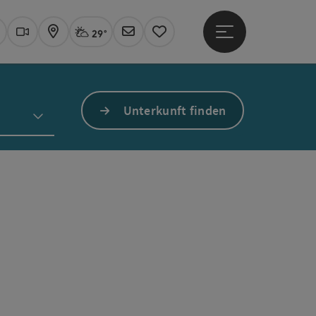
29°
Hauptmenü öffne
Aktuelles Wetter
Linz, stark bewölkt
uchen
Webcams
Karte
Newsletter
Merkzettel
Unterkunft finden