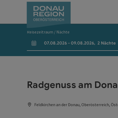
Accesskey
Accesskey
Accesskey
Accesskey
Accesskey
Accesskey
Zum Inhalt
Zur Navigation
Zum Seitenanfang
Zur Kontaktseite
Zum Impressum
Zur Startseite
[0]
[7]
[1]
[5]
[3]
[2]
Reisezeitraum / Nächte
07.08.2026
-
09.08.2026
,
2
Nächte
An- und Abreisefelder
Radgenuss am Dona
Feldkirchen an der Donau, Oberösterreich, Öst