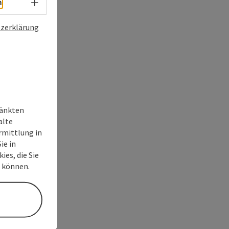
Sprachwahl - Menü öffnen
h
zerklärung
ränkten
alte
rmittlung in
ie in
ies, die Sie
n können.