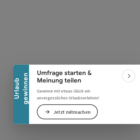
Banner einklappen
s öffnen
 Maps öffnen
Umfrage starten &
n
Bann
Meinung teilen
U
r
l
a
u
b
g
e
w
i
n
n
e
Gewinne mit etwas Glück ein
unvergessliches Urlaubserlebnis!
Jetzt mitmachen