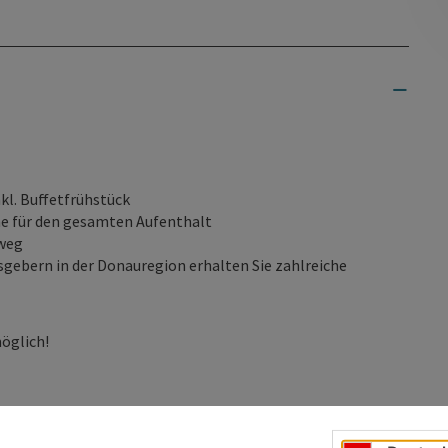
l. Buffetfrühstück
he für den gesamten Aufenthalt
dweg
sgebern in der Donauregion erhalten Sie zahlreiche
öglich!