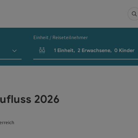
S
Einheit / Reiseteilnehmer
1
Einheit
,
2
Erwachsene
,
0
Kinder
Einheitenanzahl und Personenfelder
ufluss 2026
erreich