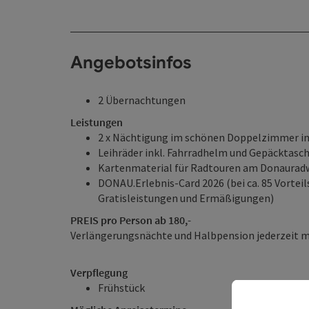
Angebotsinfos
2 Übernachtungen
Leistungen
2 x Nächtigung im schönen Doppelzimmer ink
Leihräder inkl. Fahrradhelm und Gepäcktasc
Kartenmaterial für Radtouren am Donaura
DONAU.Erlebnis-Card 2026 (bei ca. 85 Vorteil
Gratisleistungen und Ermäßigungen)
PREIS pro Person ab 180,-
Verlängerungsnächte und Halbpension jederzeit m
Verpflegung
Frühstück