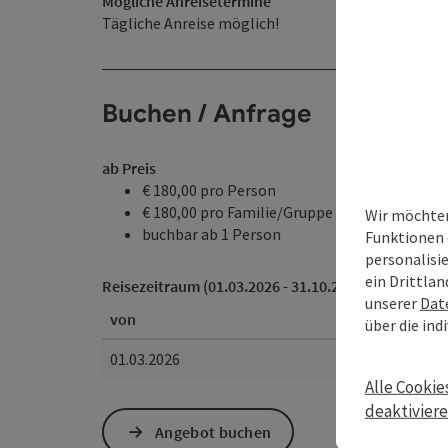
Mögliche Anreisetermine
Tägliche Anreise möglich!
Buchen / Anfrage
ab Preis
€ 180,00 pro Person
€ 180,00 pro Familie/Gruppe
Wir möchten
buchbar ab 1 Person
Funktionen 
personalisi
ein Drittlan
Reisezeitraum (01.03.2026 - 31.10.2026)
unserer
Dat
von
über die ind
01.03.2026
Alle Cookie
deaktivier
Angebot buchen