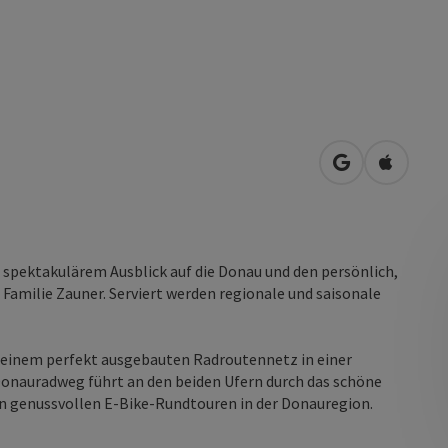
in Google Map
in Apple
pektakulärem Ausblick auf die Donau und den persönlich,
Familie Zauner. Serviert werden regionale und saisonale
einem perfekt ausgebauten Radroutennetz in einer
onauradweg führt an den beiden Ufern durch das schöne
en genussvollen E-Bike-Rundtouren in der Donauregion.