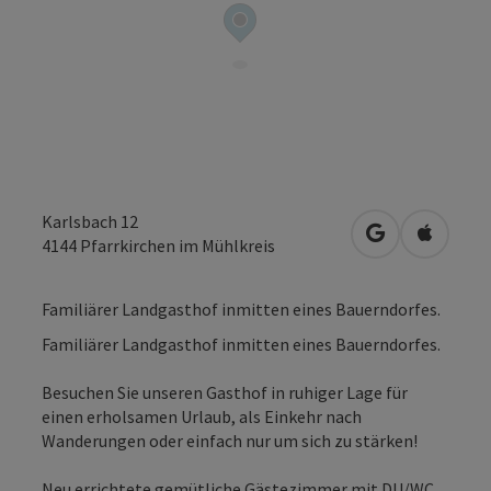
Karlsbach 12
in Google Map
in Apple
4144
Pfarrkirchen im Mühlkreis
Familiärer Landgasthof inmitten eines Bauerndorfes.
Familiärer Landgasthof inmitten eines Bauerndorfes.
Besuchen Sie unseren Gasthof in ruhiger Lage für
einen erholsamen Urlaub, als Einkehr nach
Wanderungen oder einfach nur um sich zu stärken!
Neu errichtete gemütliche Gästezimmer mit DU/WC,