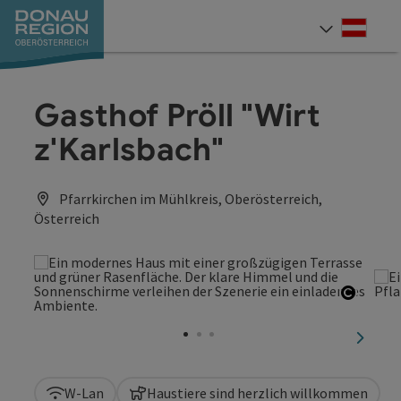
Accesskey
Accesskey
Accesskey
Accesskey
Accesskey
Accesskey
Zum Inhalt
Zur Navigation
Zum Seitenanfang
Zur Kontaktseite
Zum Impressum
Zur Startseite
[0]
[7]
[1]
[5]
[3]
[2]
Deut
Sprach
Gasthof Pröll "Wirt
z'Karlsbach"
Pfarrkirchen im Mühlkreis, Oberösterreich,
Österreich
Copyri
nächst
W-Lan
Haustiere sind herzlich willkommen