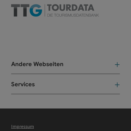
Andere Webseiten
And
Services
Ser
Impressum