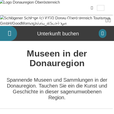
Accesskey
Accesskey
Accesskey
Accesskey
Accesskey
Accesskey
Zum Inhalt
Zur Navigation
Zum Seitenanfang
Zur Kontaktseite
Zum Impressum
Zur Startseite
[0]
[7]
[1]
[5]
[3]
[2]
Deut
Sprachwahl
Ausflugsziele
Co
Unterkunft buchen
Museen in der
Donauregion
Spannende Museen und Sammlungen in der
Donauregion. Tauchen Sie ein die Kunst und
Geschichte in dieser sagenumwobenen
Region.
direkt zu den Ergebnissen springen