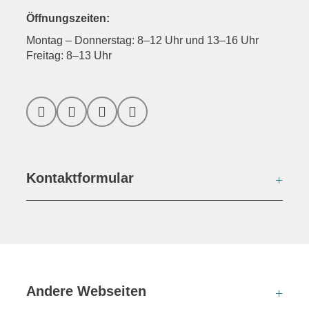
Öffnungszeiten:
Montag – Donnerstag: 8–12 Uhr und 13–16 Uhr
Freitag: 8–13 Uhr
Facebook
Instagram
YouTube
LinkedIn
Kontaktformular
Kont
Andere Webseiten
And